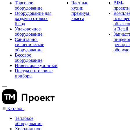
Торговое
Частные
BIM-
оборудование
кухни
проекти
Оборудование для
премиум-
Компле
раздачи готовых
класса
оснаще
блюд
объекто
Упаковочное
и Retail
оборудование
Запчаст
Санитарно-
пищевог
гигиеническое
рестора
оборудование
оборудо
Весовое
оборудование
Инвентарь кухонный
Посуда и столовые
приборы
Каталог
Тепловое
оборудование
Холодильное