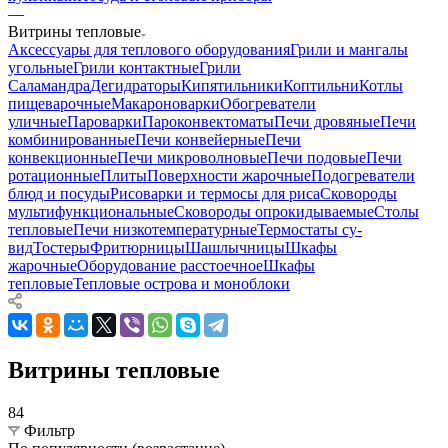
—
Витрины тепловые
Аксессуары для теплового оборудования
Грили и мангалы
угольные
Грили контактные
Грили
Саламандра
Дегидраторы
Кипятильники
Коптильни
Котлы
пищеварочные
Макароноварки
Обогреватели
уличные
Пароварки
Пароконвектоматы
Печи дровяные
Печи
комбинированные
Печи конвейерные
Печи
конвекционные
Печи микроволновые
Печи подовые
Печи
ротационные
Плиты
Поверхности жарочные
Подогреватели
блюд и посуды
Рисоварки и термосы для риса
Сковороды
мультифункциональные
Сковороды опрокидываемые
Столы
тепловые
Печи низкотемпературные
Термостаты су-
вид
Тостеры
Фритюрницы
Шашлычницы
Шкафы
жарочные
Оборудование расстоечное
Шкафы
тепловые
Тепловые острова и моноблоки
Витрины тепловые
84
Фильтр