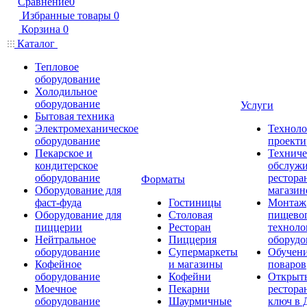
Сравнение
0
Избранные товары
0
Корзина
0
Каталог
Тепловое
оборудование
Холодильное
оборудование
Услуги
Бытовая техника
Электромеханическое
Техноло
оборудование
проекти
Пекарское и
Техниче
кондитерское
обслуж
оборудование
рестора
Форматы
Оборудование для
магазин
фаст-фуда
Гостиницы
Монтаж
Оборудование для
Столовая
пищево
пиццерии
Ресторан
техноло
Нейтральное
Пиццерия
оборудо
оборудование
Супермаркеты
Обучени
Кофейное
и магазины
поваров
оборудование
Кофейни
Открыт
Моечное
Пекарни
рестора
оборудование
Шаурмичные
ключ в 