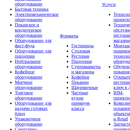
оборудование
Услуги
Бытовая техника
Электромеханическое
Техноло
оборудование
проекти
Пекарское и
Техниче
кондитерское
обслуж
оборудование
рестора
Форматы
Оборудование для
магазин
фаст-фуда
Гостиницы
Монтаж
Оборудование для
Столовая
пищево
пиццерии
Ресторан
техноло
Нейтральное
Пиццерия
оборудо
оборудование
Супермаркеты
Обучени
Кофейное
и магазины
поваров
оборудование
Кофейни
Открыт
Моечное
Пекарни
рестора
оборудование
Шаурмичные
ключ в 
Торговое
Частные
BIM-
оборудование
кухни
проекти
Оборудование для
премиум-
Компле
раздачи готовых
класса
оснаще
блюд
объекто
Упаковочное
и Retail
оборудование
Запчаст
Санитарно-
пищевог