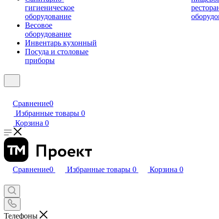
гигиеническое
рестора
оборудование
оборудо
Весовое
оборудование
Инвентарь кухонный
Посуда и столовые
приборы
Сравнение
0
Избранные товары
0
Корзина
0
Сравнение
0
Избранные товары
0
Корзина
0
Телефоны