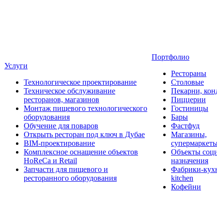
Портфолио
Услуги
Рестораны
Технологическое проектирование
Столовые
Техническое обслуживание
Пекарни, кон
ресторанов, магазинов
Пиццерии
Монтаж пищевого технологического
Гостиницы
оборудования
Бары
Обучение для поваров
Фастфуд
Открыть ресторан под ключ в Дубае
Магазины,
BIM-проектирование
супермаркет
Комплексное оснащение объектов
Объекты соц
HoReCa и Retail
назначения
Запчасти для пищевого и
Фабрики-кухн
ресторанного оборудования
kitchen
Кофейни