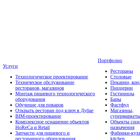
Портфолио
Услуги
Рестораны
Технологическое проектирование
Столовые
Техническое обслуживание
Пекарни, кон
ресторанов, магазинов
Пиццерии
Монтаж пищевого технологического
Гостиницы
оборудования
Бары
Обучение для поваров
Фастфуд
Открыть ресторан под ключ в Дубае
Магазины,
BIM-проектирование
супермаркет
Комплексное оснащение объектов
Объекты соц
HoReCa и Retail
назначения
Запчасти для пищевого и
Фабрики-кухн
ресторанного оборудования
kitchen