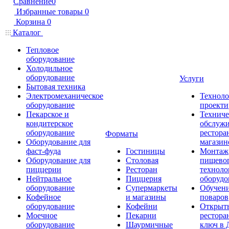
Сравнение
0
Избранные товары
0
Корзина
0
Каталог
Тепловое
оборудование
Холодильное
оборудование
Услуги
Бытовая техника
Электромеханическое
Техноло
оборудование
проекти
Пекарское и
Техниче
кондитерское
обслуж
оборудование
рестора
Форматы
Оборудование для
магазин
фаст-фуда
Гостиницы
Монтаж
Оборудование для
Столовая
пищево
пиццерии
Ресторан
техноло
Нейтральное
Пиццерия
оборудо
оборудование
Супермаркеты
Обучени
Кофейное
и магазины
поваров
оборудование
Кофейни
Открыт
Моечное
Пекарни
рестора
оборудование
Шаурмичные
ключ в 