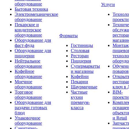
оборудование
Услуги
Бытовая техника
Электромеханическое
Техноло
оборудование
проекти
Пекарское и
Техниче
кондитерское
обслуж
оборудование
рестора
Форматы
Оборудование для
магазин
фаст-фуда
Гостиницы
Монтаж
Оборудование для
Столовая
пищево
пиццерии
Ресторан
техноло
Нейтральное
Пиццерия
оборудо
оборудование
Супермаркеты
Обучени
Кофейное
и магазины
поваров
оборудование
Кофейни
Открыт
Моечное
Пекарни
рестора
оборудование
Шаурмичные
ключ в 
Торговое
Частные
BIM-
оборудование
кухни
проекти
Оборудование для
премиум-
Компле
раздачи готовых
класса
оснаще
блюд
объекто
Упаковочное
и Retail
оборудование
Запчаст
Санитарно-
пищевог