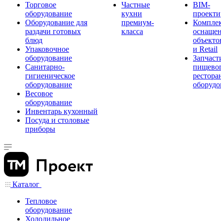
Торговое
Частные
BIM-
оборудование
кухни
проекти
Оборудование для
премиум-
Компле
раздачи готовых
класса
оснаще
блюд
объекто
Упаковочное
и Retail
оборудование
Запчаст
Санитарно-
пищевог
гигиеническое
рестора
оборудование
оборудо
Весовое
оборудование
Инвентарь кухонный
Посуда и столовые
приборы
Каталог
Тепловое
оборудование
Холодильное