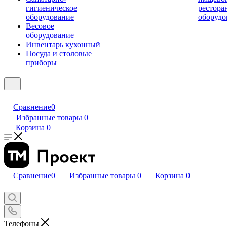
гигиеническое
рестора
оборудование
оборудо
Весовое
оборудование
Инвентарь кухонный
Посуда и столовые
приборы
Сравнение
0
Избранные товары
0
Корзина
0
Сравнение
0
Избранные товары
0
Корзина
0
Телефоны