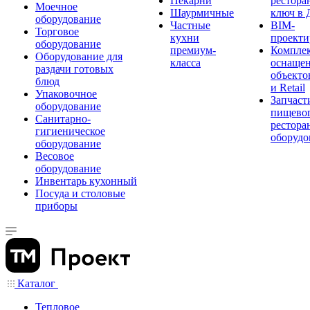
Пекарни
рестора
Моечное
Шаурмичные
ключ в 
оборудование
Частные
BIM-
Торговое
кухни
проекти
оборудование
премиум-
Компле
Оборудование для
класса
оснаще
раздачи готовых
объекто
блюд
и Retail
Упаковочное
Запчаст
оборудование
пищевог
Санитарно-
рестора
гигиеническое
оборудо
оборудование
Весовое
оборудование
Инвентарь кухонный
Посуда и столовые
приборы
Каталог
Тепловое