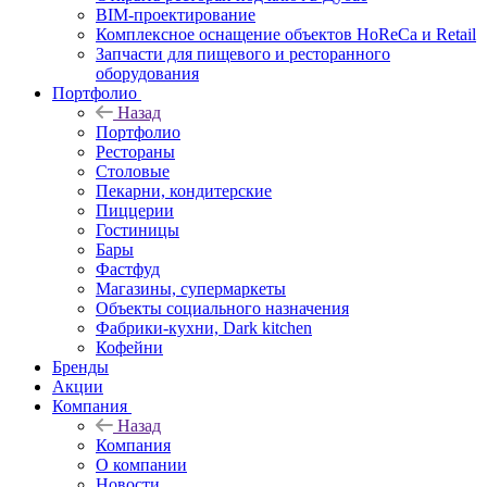
BIM-проектирование
Комплексное оснащение объектов HoReCa и Retail
Запчасти для пищевого и ресторанного
оборудования
Портфолио
Назад
Портфолио
Рестораны
Столовые
Пекарни, кондитерские
Пиццерии
Гостиницы
Бары
Фастфуд
Магазины, супермаркеты
Объекты социального назначения
Фабрики-кухни, Dark kitchen
Кофейни
Бренды
Акции
Компания
Назад
Компания
О компании
Новости