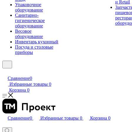
и Retail
Упаковочное
Запчаст
оборудование
пищевог
Санитарно-
рестора
гигиеническое
оборудо
оборудование
Весовое
оборудование
Инвентарь кухонный
Посуда и столовые
приборы
Сравнение
0
Избранные товары
0
Корзина
0
Сравнение
0
Избранные товары
0
Корзина
0