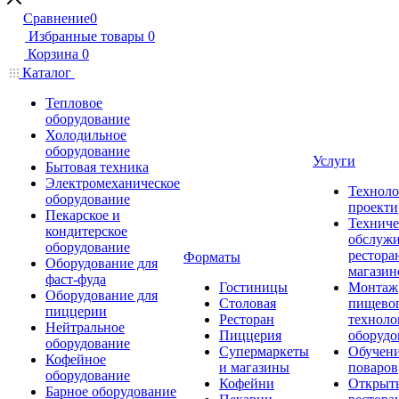
Сравнение
0
Избранные товары
0
Корзина
0
Каталог
Тепловое
оборудование
Холодильное
оборудование
Услуги
Бытовая техника
Электромеханическое
Техноло
оборудование
проекти
Пекарское и
Техниче
кондитерское
обслуж
оборудование
рестора
Форматы
Оборудование для
магазин
фаст-фуда
Гостиницы
Монтаж
Оборудование для
Столовая
пищево
пиццерии
Ресторан
техноло
Нейтральное
Пиццерия
оборудо
оборудование
Супермаркеты
Обучени
Кофейное
и магазины
поваров
оборудование
Кофейни
Открыт
Барное оборудование