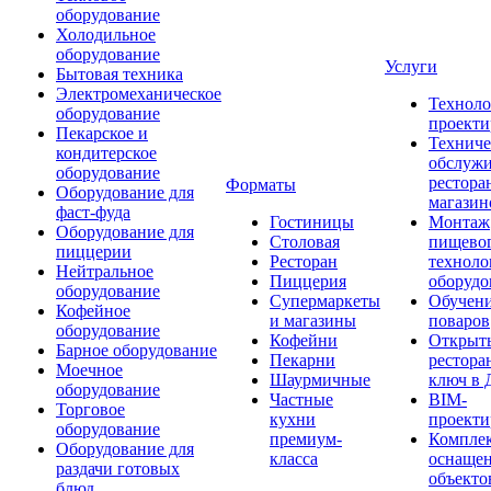
оборудование
Холодильное
оборудование
Услуги
Бытовая техника
Электромеханическое
Техноло
оборудование
проекти
Пекарское и
Техниче
кондитерское
обслуж
оборудование
рестора
Форматы
Оборудование для
магазин
фаст-фуда
Гостиницы
Монтаж
Оборудование для
Столовая
пищево
пиццерии
Ресторан
техноло
Нейтральное
Пиццерия
оборудо
оборудование
Супермаркеты
Обучени
Кофейное
и магазины
поваров
оборудование
Кофейни
Открыт
Барное оборудование
Пекарни
рестора
Моечное
Шаурмичные
ключ в 
оборудование
Частные
BIM-
Торговое
кухни
проекти
оборудование
премиум-
Компле
Оборудование для
класса
оснаще
раздачи готовых
объекто
блюд