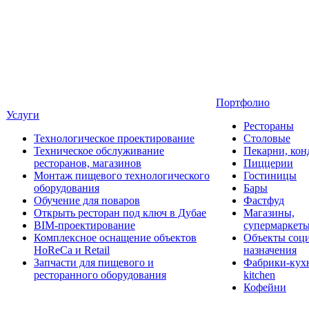
Портфолио
Услуги
Рестораны
Технологическое проектирование
Столовые
Техническое обслуживание
Пекарни, кон
ресторанов, магазинов
Пиццерии
Монтаж пищевого технологического
Гостиницы
оборудования
Бары
Обучение для поваров
Фастфуд
Открыть ресторан под ключ в Дубае
Магазины,
BIM-проектирование
супермаркет
Комплексное оснащение объектов
Объекты соц
HoReCa и Retail
назначения
Запчасти для пищевого и
Фабрики-кухн
ресторанного оборудования
kitchen
Кофейни