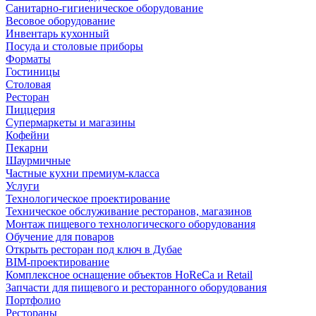
Санитарно-гигиеническое оборудование
Весовое оборудование
Инвентарь кухонный
Посуда и столовые приборы
Форматы
Гостиницы
Столовая
Ресторан
Пиццерия
Супермаркеты и магазины
Кофейни
Пекарни
Шаурмичные
Частные кухни премиум-класса
Услуги
Технологическое проектирование
Техническое обслуживание ресторанов, магазинов
Монтаж пищевого технологического оборудования
Обучение для поваров
Открыть ресторан под ключ в Дубае
BIM-проектирование
Комплексное оснащение объектов HoReCa и Retail
Запчасти для пищевого и ресторанного оборудования
Портфолио
Рестораны