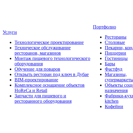
Портфолио
Услуги
Рестораны
Технологическое проектирование
Столовые
Техническое обслуживание
Пекарни, кон
ресторанов, магазинов
Пиццерии
Монтаж пищевого технологического
Гостиницы
оборудования
Бары
Обучение для поваров
Фастфуд
Открыть ресторан под ключ в Дубае
Магазины,
BIM-проектирование
супермаркет
Комплексное оснащение объектов
Объекты соц
HoReCa и Retail
назначения
Запчасти для пищевого и
Фабрики-кухн
ресторанного оборудования
kitchen
Кофейни