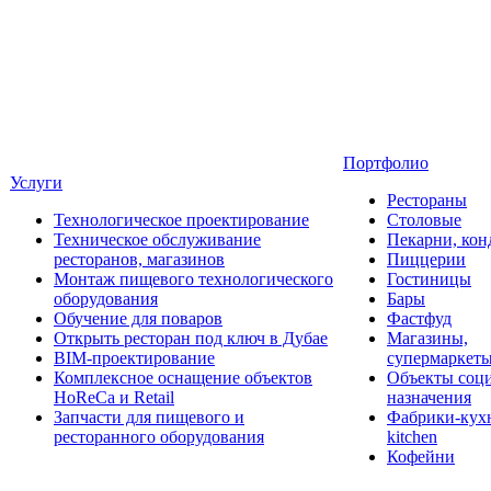
Портфолио
Услуги
Рестораны
Технологическое проектирование
Столовые
Техническое обслуживание
Пекарни, кон
ресторанов, магазинов
Пиццерии
Монтаж пищевого технологического
Гостиницы
оборудования
Бары
Обучение для поваров
Фастфуд
Открыть ресторан под ключ в Дубае
Магазины,
BIM-проектирование
супермаркет
Комплексное оснащение объектов
Объекты соц
HoReCa и Retail
назначения
Запчасти для пищевого и
Фабрики-кухн
ресторанного оборудования
kitchen
Кофейни