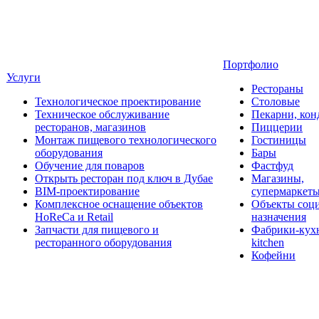
Портфолио
Услуги
Рестораны
Технологическое проектирование
Столовые
Техническое обслуживание
Пекарни, кон
ресторанов, магазинов
Пиццерии
Монтаж пищевого технологического
Гостиницы
оборудования
Бары
Обучение для поваров
Фастфуд
Открыть ресторан под ключ в Дубае
Магазины,
BIM-проектирование
супермаркет
Комплексное оснащение объектов
Объекты соц
HoReCa и Retail
назначения
Запчасти для пищевого и
Фабрики-кухн
ресторанного оборудования
kitchen
Кофейни