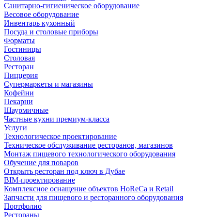
Санитарно-гигиеническое оборудование
Весовое оборудование
Инвентарь кухонный
Посуда и столовые приборы
Форматы
Гостиницы
Столовая
Ресторан
Пиццерия
Супермаркеты и магазины
Кофейни
Пекарни
Шаурмичные
Частные кухни премиум-класса
Услуги
Технологическое проектирование
Техническое обслуживание ресторанов, магазинов
Монтаж пищевого технологического оборудования
Обучение для поваров
Открыть ресторан под ключ в Дубае
BIM-проектирование
Комплексное оснащение объектов HoReCa и Retail
Запчасти для пищевого и ресторанного оборудования
Портфолио
Рестораны