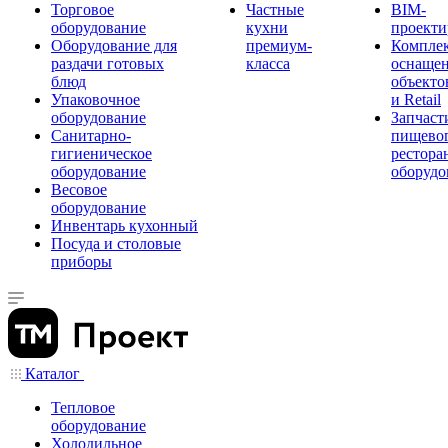
Торговое
Частные
BIM-
оборудование
кухни
проекти
Оборудование для
премиум-
Компле
раздачи готовых
класса
оснаще
блюд
объекто
Упаковочное
и Retail
оборудование
Запчаст
Санитарно-
пищевог
гигиеническое
рестора
оборудование
оборудо
Весовое
оборудование
Инвентарь кухонный
Посуда и столовые
приборы
Каталог
Тепловое
оборудование
Холодильное