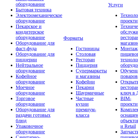
оборудование
Услуги
Бытовая техника
Электромеханическое
Техноло
оборудование
проекти
Пекарское и
Техниче
кондитерское
обслуж
оборудование
рестора
Форматы
Оборудование для
магазин
фаст-фуда
Гостиницы
Монтаж
Оборудование для
Столовая
пищево
пиццерии
Ресторан
техноло
Нейтральное
Пиццерия
оборудо
оборудование
Супермаркеты
Обучени
Кофейное
и магазины
поваров
оборудование
Кофейни
Открыт
Моечное
Пекарни
рестора
оборудование
Шаурмичные
ключ в 
Торговое
Частные
BIM-
оборудование
кухни
проекти
Оборудование для
премиум-
Компле
раздачи готовых
класса
оснаще
блюд
объекто
Упаковочное
и Retail
оборудование
Запчаст
Санитарно-
пищевог