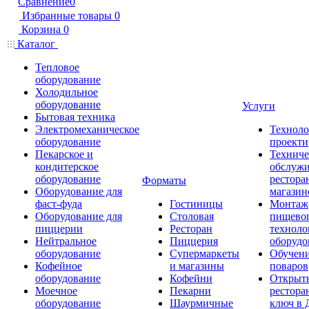
Сравнение
0
Избранные товары
0
Корзина
0
Каталог
Тепловое
оборудование
Холодильное
оборудование
Услуги
Бытовая техника
Электромеханическое
Техноло
оборудование
проекти
Пекарское и
Техниче
кондитерское
обслуж
оборудование
рестора
Форматы
Оборудование для
магазин
фаст-фуда
Гостиницы
Монтаж
Оборудование для
Столовая
пищево
пиццерии
Ресторан
техноло
Нейтральное
Пиццерия
оборудо
оборудование
Супермаркеты
Обучени
Кофейное
и магазины
поваров
оборудование
Кофейни
Открыт
Моечное
Пекарни
рестора
оборудование
Шаурмичные
ключ в 