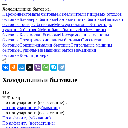
—
Холодильники бытовые
Пароконвектоматы бытовые
Измельчители пищевых отходов
бытовые
Блендеры бытовые
Газовые плиты бытовые
Вытяжки
бытовые
Тостеры бытовые
Миксеры бытовые
Инвентарь
кухонный бытовой
Минибары бытовые
Кофемашины
бытовые
Кофемолки бытовые
Посудомоечные машины
бытовые
Электрические плиты бытовые
Смесители
бытовые
Соковыжималки бытовые
Стиральные машины
бытовые
Сушильные машины бытовые
Чайники
бытовые
Кондиционеры
Холодильники бытовые
116
Фильтр
По популярности (возрастание)
По популярности (убывание)
По популярности (возрастание)
По алфавиту (убывание)
По алфавиту (возрастание)