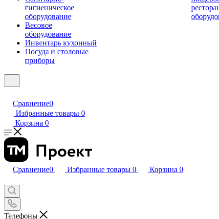
гигиеническое
рестора
оборудование
оборудо
Весовое
оборудование
Инвентарь кухонный
Посуда и столовые
приборы
Сравнение
0
Избранные товары
0
Корзина
0
Сравнение
0
Избранные товары
0
Корзина
0
Телефоны