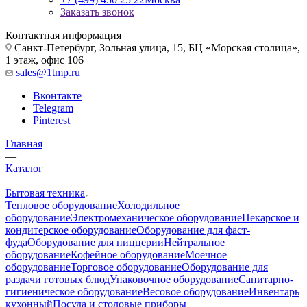
Заказать звонок
Контактная информация
Санкт-Петербург, Зольная улица, 15, БЦ «Морская столица»,
1 этаж, офис 106
sales@1tmp.ru
Вконтакте
Telegram
Pinterest
Главная
—
Каталог
—
Бытовая техника
Тепловое оборудование
Холодильное
оборудование
Электромеханическое оборудование
Пекарское и
кондитерское оборудование
Оборудование для фаст-
фуда
Оборудование для пиццерии
Нейтральное
оборудование
Кофейное оборудование
Моечное
оборудование
Торговое оборудование
Оборудование для
раздачи готовых блюд
Упаковочное оборудование
Санитарно-
гигиеническое оборудование
Весовое оборудование
Инвентарь
кухонный
Посуда и столовые приборы