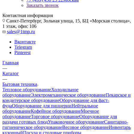
Заказать звонок
Контактная информация
Санкт-Петербург, Зольная улица, 15, БЦ «Морская столица»,
1 этаж, офис 106
sales@1tmp.ru
Вконтакте
Telegram
Pinterest
Главная
—
Каталог
—
Бытовая техника
Тепловое оборудование
Холодильное
оборудование
Электромеханическое оборудование
Пекарское и
кондитерское оборудование
Оборудование для фаст-
фуда
Оборудование для пиццерии
Нейтральное
оборудование
Кофейное оборудование
Моечное
оборудование
Торговое оборудование
Оборудование для
раздачи готовых блюд
Упаковочное оборудование
Санитарно-
гигиеническое оборудование
Весовое оборудование
Инвентарь
кухонный
Посуда и столовые приборы