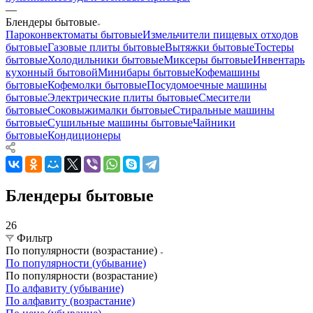
—
Блендеры бытовые
Пароконвектоматы бытовые
Измельчители пищевых отходов
бытовые
Газовые плиты бытовые
Вытяжки бытовые
Тостеры
бытовые
Холодильники бытовые
Миксеры бытовые
Инвентарь
кухонный бытовой
Минибары бытовые
Кофемашины
бытовые
Кофемолки бытовые
Посудомоечные машины
бытовые
Электрические плиты бытовые
Смесители
бытовые
Соковыжималки бытовые
Стиральные машины
бытовые
Сушильные машины бытовые
Чайники
бытовые
Кондиционеры
Блендеры бытовые
26
Фильтр
По популярности (возрастание)
По популярности (убывание)
По популярности (возрастание)
По алфавиту (убывание)
По алфавиту (возрастание)