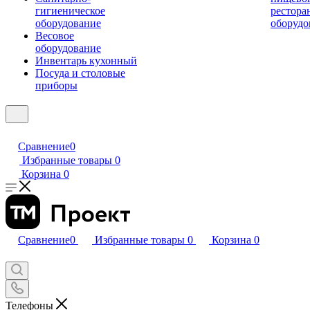
гигиеническое
рестора
оборудование
оборудо
Весовое
оборудование
Инвентарь кухонный
Посуда и столовые
приборы
Сравнение
0
Избранные товары
0
Корзина
0
Сравнение
0
Избранные товары
0
Корзина
0
Телефоны