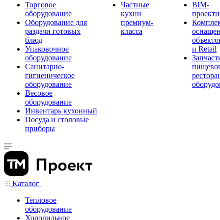
Торговое
Частные
BIM-
оборудование
кухни
проекти
Оборудование для
премиум-
Компле
раздачи готовых
класса
оснаще
блюд
объекто
Упаковочное
и Retail
оборудование
Запчаст
Санитарно-
пищевог
гигиеническое
рестора
оборудование
оборудо
Весовое
оборудование
Инвентарь кухонный
Посуда и столовые
приборы
Каталог
Тепловое
оборудование
Холодильное