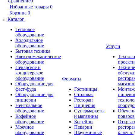
Сравнение
0
Избранные товары
0
Корзина
0
Каталог
Тепловое
оборудование
Холодильное
оборудование
Услуги
Бытовая техника
Электромеханическое
Техноло
оборудование
проекти
Пекарское и
Техниче
кондитерское
обслуж
оборудование
рестора
Форматы
Оборудование для
магазин
фаст-фуда
Гостиницы
Монтаж
Оборудование для
Столовая
пищево
пиццерии
Ресторан
техноло
Нейтральное
Пиццерия
оборудо
оборудование
Супермаркеты
Обучени
Кофейное
и магазины
поваров
оборудование
Кофейни
Открыт
Моечное
Пекарни
рестора
оборудование
Шаурмичные
ключ в 