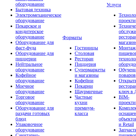
оборудование
Услуги
Бытовая техника
Электромеханическое
Техноло
оборудование
проекти
Пекарское и
Техниче
кондитерское
обслуж
оборудование
рестора
Форматы
Оборудование для
магазин
фаст-фуда
Гостиницы
Монтаж
Оборудование для
Столовая
пищево
пиццерии
Ресторан
техноло
Нейтральное
Пиццерия
оборудо
оборудование
Супермаркеты
Обучени
Кофейное
и магазины
поваров
оборудование
Кофейни
Открыт
Моечное
Пекарни
рестора
оборудование
Шаурмичные
ключ в 
Торговое
Частные
BIM-
оборудование
кухни
проекти
Оборудование для
премиум-
Компле
раздачи готовых
класса
оснаще
блюд
объекто
Упаковочное
и Retail
оборудование
Запчаст
Санитарно-
пищевог