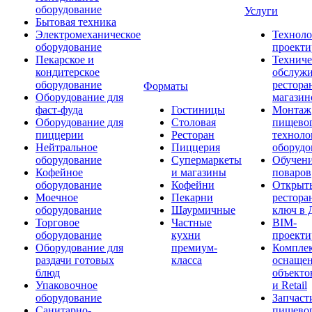
оборудование
Услуги
Бытовая техника
Электромеханическое
Техноло
оборудование
проекти
Пекарское и
Техниче
кондитерское
обслуж
оборудование
рестора
Форматы
Оборудование для
магазин
фаст-фуда
Гостиницы
Монтаж
Оборудование для
Столовая
пищево
пиццерии
Ресторан
техноло
Нейтральное
Пиццерия
оборудо
оборудование
Супермаркеты
Обучени
Кофейное
и магазины
поваров
оборудование
Кофейни
Открыт
Моечное
Пекарни
рестора
оборудование
Шаурмичные
ключ в 
Торговое
Частные
BIM-
оборудование
кухни
проекти
Оборудование для
премиум-
Компле
раздачи готовых
класса
оснаще
блюд
объекто
Упаковочное
и Retail
оборудование
Запчаст
Санитарно-
пищевог