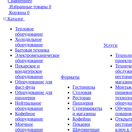
Сравнение
0
Избранные товары
0
Корзина
0
Каталог
Тепловое
оборудование
Холодильное
оборудование
Услуги
Бытовая техника
Электромеханическое
Техноло
оборудование
проекти
Пекарское и
Техниче
кондитерское
обслуж
оборудование
рестора
Форматы
Оборудование для
магазин
фаст-фуда
Гостиницы
Монтаж
Оборудование для
Столовая
пищево
пиццерии
Ресторан
техноло
Нейтральное
Пиццерия
оборудо
оборудование
Супермаркеты
Обучени
Кофейное
и магазины
поваров
оборудование
Кофейни
Открыт
Моечное
Пекарни
рестора
оборудование
Шаурмичные
ключ в 