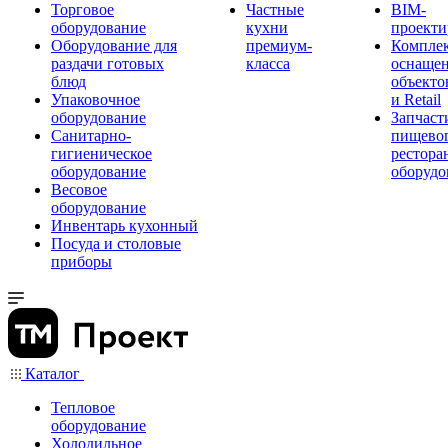
Торговое
Частные
BIM-
оборудование
кухни
проекти
Оборудование для
премиум-
Компле
раздачи готовых
класса
оснаще
блюд
объекто
Упаковочное
и Retail
оборудование
Запчаст
Санитарно-
пищевог
гигиеническое
рестора
оборудование
оборудо
Весовое
оборудование
Инвентарь кухонный
Посуда и столовые
приборы
Каталог
Тепловое
оборудование
Холодильное