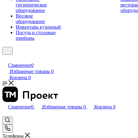
гигиеническое
рестора
оборудование
оборудо
Весовое
оборудование
Инвентарь кухонный
Посуда и столовые
приборы
Сравнение
0
Избранные товары
0
Корзина
0
Сравнение
0
Избранные товары
0
Корзина
0
Телефоны