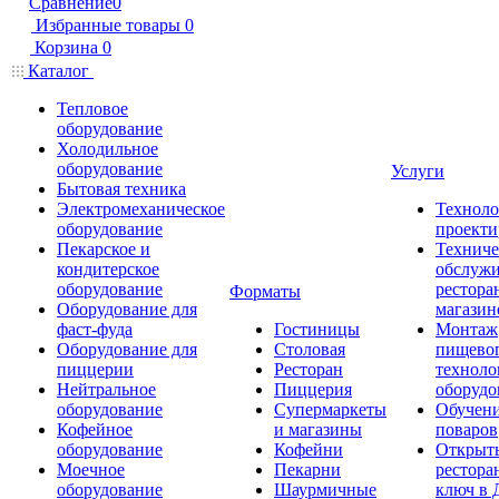
Сравнение
0
Избранные товары
0
Корзина
0
Каталог
Тепловое
оборудование
Холодильное
оборудование
Услуги
Бытовая техника
Электромеханическое
Техноло
оборудование
проекти
Пекарское и
Техниче
кондитерское
обслуж
оборудование
рестора
Форматы
Оборудование для
магазин
фаст-фуда
Гостиницы
Монтаж
Оборудование для
Столовая
пищево
пиццерии
Ресторан
техноло
Нейтральное
Пиццерия
оборудо
оборудование
Супермаркеты
Обучени
Кофейное
и магазины
поваров
оборудование
Кофейни
Открыт
Моечное
Пекарни
рестора
оборудование
Шаурмичные
ключ в 