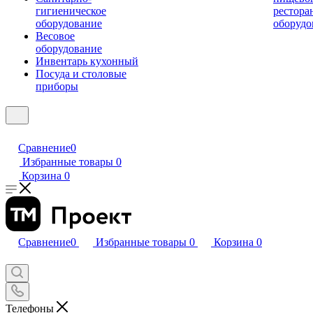
гигиеническое
рестора
оборудование
оборудо
Весовое
оборудование
Инвентарь кухонный
Посуда и столовые
приборы
Сравнение
0
Избранные товары
0
Корзина
0
Сравнение
0
Избранные товары
0
Корзина
0
Телефоны