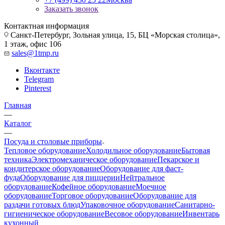
Заказать звонок
Контактная информация
Санкт-Петербург, Зольная улица, 15, БЦ «Морская столица»,
1 этаж, офис 106
sales@1tmp.ru
Вконтакте
Telegram
Pinterest
Главная
—
Каталог
—
Посуда и столовые приборы
Тепловое оборудование
Холодильное оборудование
Бытовая
техника
Электромеханическое оборудование
Пекарское и
кондитерское оборудование
Оборудование для фаст-
фуда
Оборудование для пиццерии
Нейтральное
оборудование
Кофейное оборудование
Моечное
оборудование
Торговое оборудование
Оборудование для
раздачи готовых блюд
Упаковочное оборудование
Санитарно-
гигиеническое оборудование
Весовое оборудование
Инвентарь
кухонный