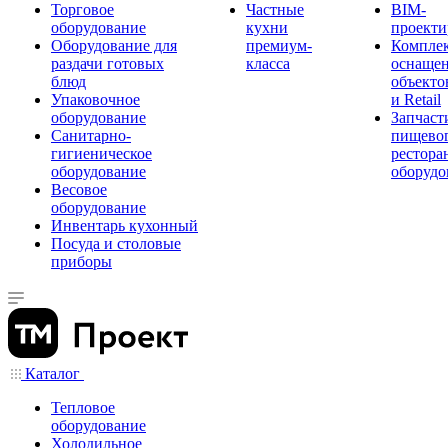
Торговое
Частные
BIM-
оборудование
кухни
проекти
Оборудование для
премиум-
Компле
раздачи готовых
класса
оснаще
блюд
объекто
Упаковочное
и Retail
оборудование
Запчаст
Санитарно-
пищевог
гигиеническое
рестора
оборудование
оборудо
Весовое
оборудование
Инвентарь кухонный
Посуда и столовые
приборы
Каталог
Тепловое
оборудование
Холодильное