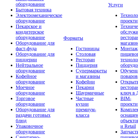
оборудование
Услуги
Бытовая техника
Электромеханическое
Техноло
оборудование
проекти
Пекарское и
Техниче
кондитерское
обслуж
оборудование
рестора
Форматы
Оборудование для
магазин
фаст-фуда
Гостиницы
Монтаж
Оборудование для
Столовая
пищево
пиццерии
Ресторан
техноло
Нейтральное
Пиццерия
оборудо
оборудование
Супермаркеты
Обучени
Кофейное
и магазины
поваров
оборудование
Кофейни
Открыт
Моечное
Пекарни
рестора
оборудование
Шаурмичные
ключ в 
Торговое
Частные
BIM-
оборудование
кухни
проекти
Оборудование для
премиум-
Компле
раздачи готовых
класса
оснаще
блюд
объекто
Упаковочное
и Retail
оборудование
Запчаст
Санитарно-
пищевог