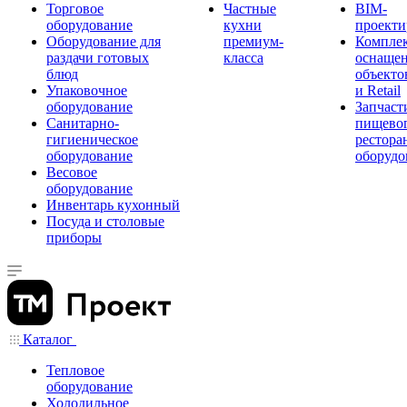
Торговое
Частные
BIM-
оборудование
кухни
проекти
Оборудование для
премиум-
Компле
раздачи готовых
класса
оснаще
блюд
объекто
Упаковочное
и Retail
оборудование
Запчаст
Санитарно-
пищевог
гигиеническое
рестора
оборудование
оборудо
Весовое
оборудование
Инвентарь кухонный
Посуда и столовые
приборы
Каталог
Тепловое
оборудование
Холодильное