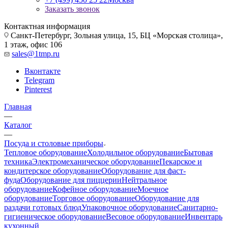
Заказать звонок
Контактная информация
Санкт-Петербург, Зольная улица, 15, БЦ «Морская столица»,
1 этаж, офис 106
sales@1tmp.ru
Вконтакте
Telegram
Pinterest
Главная
—
Каталог
—
Посуда и столовые приборы
Тепловое оборудование
Холодильное оборудование
Бытовая
техника
Электромеханическое оборудование
Пекарское и
кондитерское оборудование
Оборудование для фаст-
фуда
Оборудование для пиццерии
Нейтральное
оборудование
Кофейное оборудование
Моечное
оборудование
Торговое оборудование
Оборудование для
раздачи готовых блюд
Упаковочное оборудование
Санитарно-
гигиеническое оборудование
Весовое оборудование
Инвентарь
кухонный