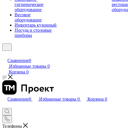
гигиеническое
рестора
оборудование
оборудо
Весовое
оборудование
Инвентарь кухонный
Посуда и столовые
приборы
Сравнение
0
Избранные товары
0
Корзина
0
Сравнение
0
Избранные товары
0
Корзина
0
Телефоны