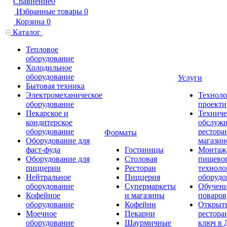
Сравнение
0
Избранные товары
0
Корзина
0
Каталог
Тепловое
оборудование
Холодильное
оборудование
Услуги
Бытовая техника
Электромеханическое
Техноло
оборудование
проекти
Пекарское и
Техниче
кондитерское
обслуж
оборудование
рестора
Форматы
Оборудование для
магазин
фаст-фуда
Гостиницы
Монтаж
Оборудование для
Столовая
пищево
пиццерии
Ресторан
техноло
Нейтральное
Пиццерия
оборудо
оборудование
Супермаркеты
Обучени
Кофейное
и магазины
поваров
оборудование
Кофейни
Открыт
Моечное
Пекарни
рестора
оборудование
Шаурмичные
ключ в 