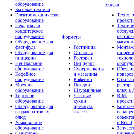
оборудование
Услуги
Бытовая техника
Электромеханическое
Техноло
оборудование
проекти
Пекарское и
Техниче
кондитерское
обслуж
оборудование
рестора
Форматы
Оборудование для
магазин
фаст-фуда
Гостиницы
Монтаж
Оборудование для
Столовая
пищево
пиццерии
Ресторан
техноло
Нейтральное
Пиццерия
оборудо
оборудование
Супермаркеты
Обучени
Кофейное
и магазины
поваров
оборудование
Кофейни
Открыт
Моечное
Пекарни
рестора
оборудование
Шаурмичные
ключ в 
Торговое
Частные
BIM-
оборудование
кухни
проекти
Оборудование для
премиум-
Компле
раздачи готовых
класса
оснаще
блюд
объекто
Упаковочное
и Retail
оборудование
Запчаст
Санитарно-
пищевог