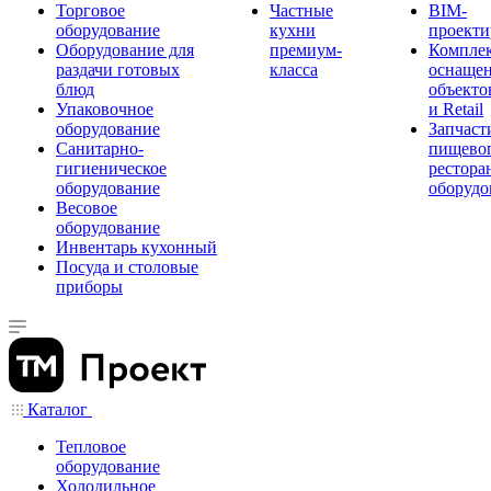
Торговое
Частные
BIM-
оборудование
кухни
проекти
Оборудование для
премиум-
Компле
раздачи готовых
класса
оснаще
блюд
объекто
Упаковочное
и Retail
оборудование
Запчаст
Санитарно-
пищевог
гигиеническое
рестора
оборудование
оборудо
Весовое
оборудование
Инвентарь кухонный
Посуда и столовые
приборы
Каталог
Тепловое
оборудование
Холодильное