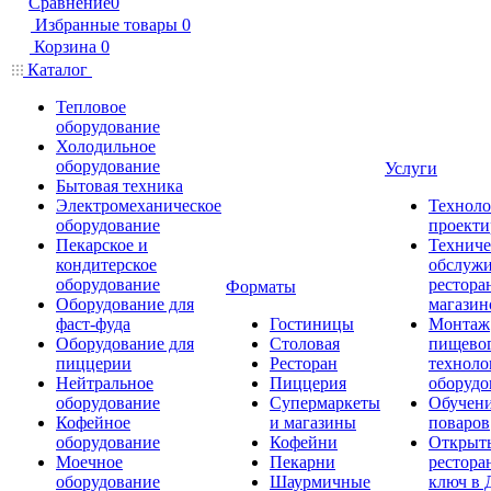
Сравнение
0
Избранные товары
0
Корзина
0
Каталог
Тепловое
оборудование
Холодильное
оборудование
Услуги
Бытовая техника
Электромеханическое
Техноло
оборудование
проекти
Пекарское и
Техниче
кондитерское
обслуж
оборудование
рестора
Форматы
Оборудование для
магазин
фаст-фуда
Гостиницы
Монтаж
Оборудование для
Столовая
пищево
пиццерии
Ресторан
техноло
Нейтральное
Пиццерия
оборудо
оборудование
Супермаркеты
Обучени
Кофейное
и магазины
поваров
оборудование
Кофейни
Открыт
Моечное
Пекарни
рестора
оборудование
Шаурмичные
ключ в 