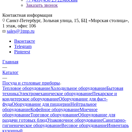
Заказать звонок
Контактная информация
Санкт-Петербург, Зольная улица, 15, БЦ «Морская столица»,
1 этаж, офис 106
sales@1tmp.ru
Вконтакте
Telegram
Pinterest
Главная
—
Каталог
—
Посуда и столовые приборы
Тепловое оборудование
Холодильное оборудование
Бытовая
техника
Электромеханическое оборудование
Пекарское и
кондитерское оборудование
Оборудование для фаст-
фуда
Оборудование для пиццерии
Нейтральное
оборудование
Кофейное оборудование
Моечное
оборудование
Торговое оборудование
Оборудование для
раздачи готовых блюд
Упаковочное оборудование
Санитарно-
гигиеническое оборудование
Весовое оборудование
Инвентарь
кухонный