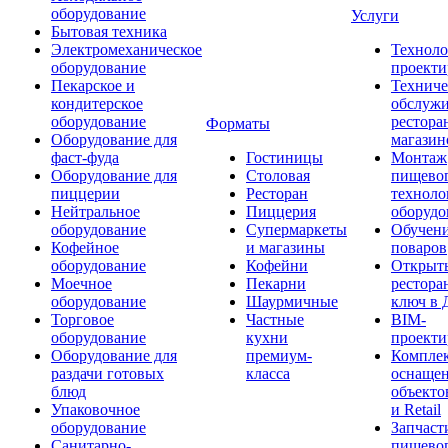
оборудование
Услуги
Бытовая техника
Электромеханическое
Техноло
оборудование
проекти
Пекарское и
Техниче
кондитерское
обслуж
оборудование
рестора
Форматы
Оборудование для
магазин
фаст-фуда
Гостиницы
Монтаж
Оборудование для
Столовая
пищево
пиццерии
Ресторан
техноло
Нейтральное
Пиццерия
оборудо
оборудование
Супермаркеты
Обучени
Кофейное
и магазины
поваров
оборудование
Кофейни
Открыт
Моечное
Пекарни
рестора
оборудование
Шаурмичные
ключ в 
Торговое
Частные
BIM-
оборудование
кухни
проекти
Оборудование для
премиум-
Компле
раздачи готовых
класса
оснаще
блюд
объекто
Упаковочное
и Retail
оборудование
Запчаст
Санитарно-
пищевог