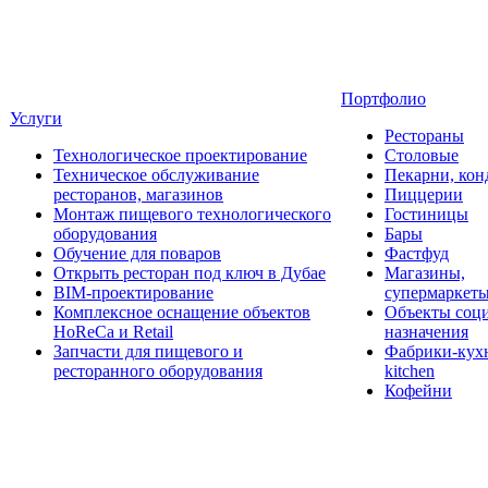
Портфолио
Услуги
Рестораны
Технологическое проектирование
Столовые
Техническое обслуживание
Пекарни, кон
ресторанов, магазинов
Пиццерии
Монтаж пищевого технологического
Гостиницы
оборудования
Бары
Обучение для поваров
Фастфуд
Открыть ресторан под ключ в Дубае
Магазины,
BIM-проектирование
супермаркет
Комплексное оснащение объектов
Объекты соц
HoReCa и Retail
назначения
Запчасти для пищевого и
Фабрики-кухн
ресторанного оборудования
kitchen
Кофейни