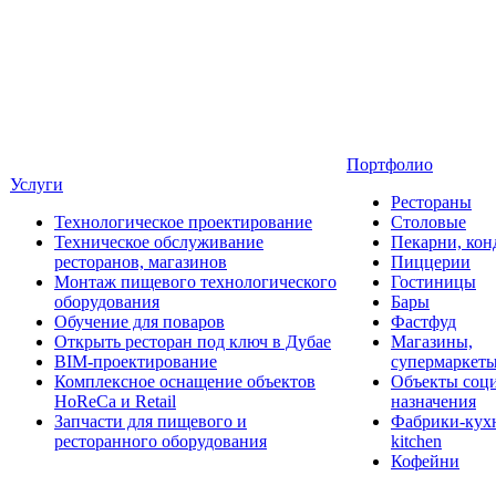
Портфолио
Услуги
Рестораны
Технологическое проектирование
Столовые
Техническое обслуживание
Пекарни, кон
ресторанов, магазинов
Пиццерии
Монтаж пищевого технологического
Гостиницы
оборудования
Бары
Обучение для поваров
Фастфуд
Открыть ресторан под ключ в Дубае
Магазины,
BIM-проектирование
супермаркет
Комплексное оснащение объектов
Объекты соц
HoReCa и Retail
назначения
Запчасти для пищевого и
Фабрики-кухн
ресторанного оборудования
kitchen
Кофейни