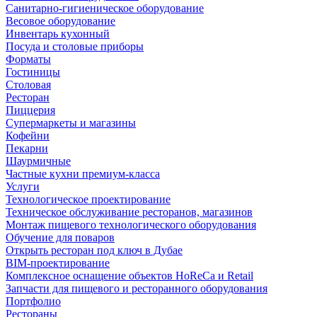
Санитарно-гигиеническое оборудование
Весовое оборудование
Инвентарь кухонный
Посуда и столовые приборы
Форматы
Гостиницы
Столовая
Ресторан
Пиццерия
Супермаркеты и магазины
Кофейни
Пекарни
Шаурмичные
Частные кухни премиум-класса
Услуги
Технологическое проектирование
Техническое обслуживание ресторанов, магазинов
Монтаж пищевого технологического оборудования
Обучение для поваров
Открыть ресторан под ключ в Дубае
BIM-проектирование
Комплексное оснащение объектов HoReCa и Retail
Запчасти для пищевого и ресторанного оборудования
Портфолио
Рестораны