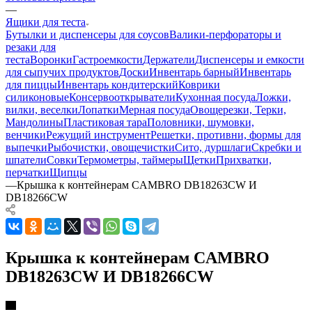
—
Ящики для теста
Бутылки и диспенсеры для соусов
Валики-перфораторы и
резаки для
теста
Воронки
Гастроемкости
Держатели
Диспенсеры и емкости
для сыпучих продуктов
Доски
Инвентарь барный
Инвентарь
для пиццы
Инвентарь кондитерский
Коврики
силиконовые
Консервооткрыватели
Кухонная посуда
Ложки,
вилки, веселки
Лопатки
Мерная посуда
Овощерезки, Терки,
Мандолины
Пластиковая тара
Половники, шумовки,
венчики
Режущий инструмент
Решетки, противни, формы для
выпечки
Рыбочистки, овощечистки
Сито, дуршлаги
Скребки и
шпатели
Совки
Термометры, таймеры
Щетки
Прихватки,
перчатки
Щипцы
—
Крышка к контейнерам CAMBRO DB18263CW И
DB18266CW
Крышка к контейнерам CAMBRO
DB18263CW И DB18266CW