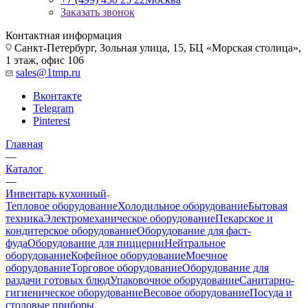
Заказать звонок
Контактная информация
Санкт-Петербург, Зольная улица, 15, БЦ «Морская столица»,
1 этаж, офис 106
sales@1tmp.ru
Вконтакте
Telegram
Pinterest
Главная
—
Каталог
—
Инвентарь кухонный
Тепловое оборудование
Холодильное оборудование
Бытовая
техника
Электромеханическое оборудование
Пекарское и
кондитерское оборудование
Оборудование для фаст-
фуда
Оборудование для пиццерии
Нейтральное
оборудование
Кофейное оборудование
Моечное
оборудование
Торговое оборудование
Оборудование для
раздачи готовых блюд
Упаковочное оборудование
Санитарно-
гигиеническое оборудование
Весовое оборудование
Посуда и
столовые приборы