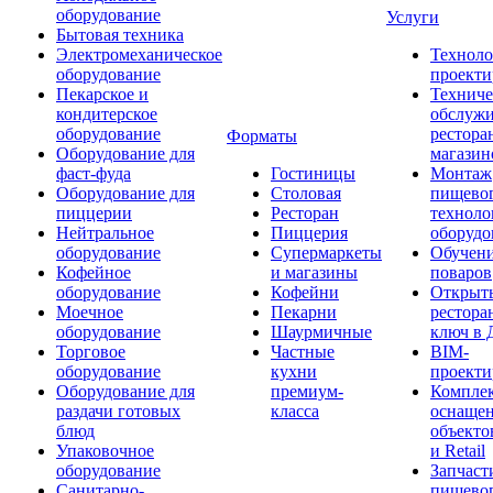
оборудование
Услуги
Бытовая техника
Электромеханическое
Техноло
оборудование
проекти
Пекарское и
Техниче
кондитерское
обслуж
оборудование
рестора
Форматы
Оборудование для
магазин
фаст-фуда
Гостиницы
Монтаж
Оборудование для
Столовая
пищево
пиццерии
Ресторан
техноло
Нейтральное
Пиццерия
оборудо
оборудование
Супермаркеты
Обучени
Кофейное
и магазины
поваров
оборудование
Кофейни
Открыт
Моечное
Пекарни
рестора
оборудование
Шаурмичные
ключ в 
Торговое
Частные
BIM-
оборудование
кухни
проекти
Оборудование для
премиум-
Компле
раздачи готовых
класса
оснаще
блюд
объекто
Упаковочное
и Retail
оборудование
Запчаст
Санитарно-
пищевог