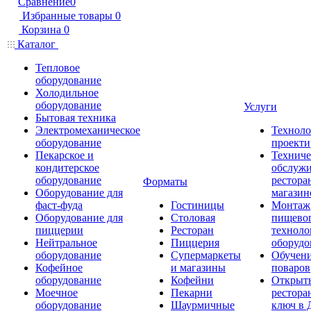
Сравнение
0
Избранные товары
0
Корзина
0
Каталог
Тепловое
оборудование
Холодильное
оборудование
Услуги
Бытовая техника
Электромеханическое
Техноло
оборудование
проекти
Пекарское и
Техниче
кондитерское
обслуж
оборудование
рестора
Форматы
Оборудование для
магазин
фаст-фуда
Гостиницы
Монтаж
Оборудование для
Столовая
пищево
пиццерии
Ресторан
техноло
Нейтральное
Пиццерия
оборудо
оборудование
Супермаркеты
Обучени
Кофейное
и магазины
поваров
оборудование
Кофейни
Открыт
Моечное
Пекарни
рестора
оборудование
Шаурмичные
ключ в 