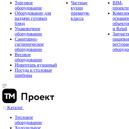
Торговое
Частные
BIM-
оборудование
кухни
проекти
Оборудование для
премиум-
Компле
раздачи готовых
класса
оснаще
блюд
объекто
Упаковочное
и Retail
оборудование
Запчаст
Санитарно-
пищевог
гигиеническое
рестора
оборудование
оборудо
Весовое
оборудование
Инвентарь кухонный
Посуда и столовые
приборы
Каталог
Тепловое
оборудование
Холодильное