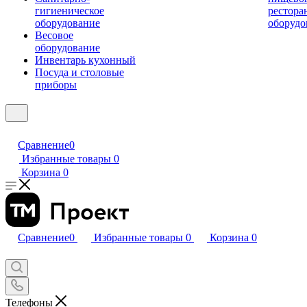
гигиеническое
рестора
оборудование
оборудо
Весовое
оборудование
Инвентарь кухонный
Посуда и столовые
приборы
Сравнение
0
Избранные товары
0
Корзина
0
Сравнение
0
Избранные товары
0
Корзина
0
Телефоны