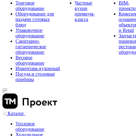
Торговое
Частные
BIM-
оборудование
кухни
проекти
Оборудование для
премиум-
Компле
раздачи готовых
класса
оснаще
блюд
объекто
Упаковочное
и Retail
оборудование
Запчаст
Санитарно-
пищевог
гигиеническое
рестора
оборудование
оборудо
Весовое
оборудование
Инвентарь кухонный
Посуда и столовые
приборы
Каталог
Тепловое
оборудование
Холодильное