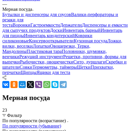
—
Мерная посуда
Бутылки и диспенсеры для соусов
Валики-перфораторы и
резаки для
теста
Воронки
Гастроемкости
Держатели
Диспенсеры и емкости
для сыпучих продуктов
Доски
Инвентарь барный
Инвентарь
для пиццы
Инвентарь кондитерский
Коврики
силиконовые
Консервооткрыватели
Кухонная посуда
Ложки,
вилки, веселки
Лопатки
Овощерезки, Терки,
Мандолины
Пластиковая тара
Половники, шумовки,
венчики
Режущий инструмент
Решетки, противни, формы для
выпечки
Рыбочистки, овощечистки
Сито, дуршлаги
Скребки и
шпатели
Совки
Термометры, таймеры
Щетки
Прихватки,
перчатки
Щипцы
Ящики для теста
Мерная посуда
23
Фильтр
По популярности (возрастание)
По популярности (убывание)