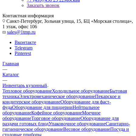
Заказать звонок
Контактная информация
Санкт-Петербург, Зольная улица, 15, БЦ «Морская столица»,
1 этаж, офис 106
sales@1tmp.ru
Вконтакте
Telegram
Pinterest
Главная
—
Каталог
—
Инвентарь кухонный
Тепловое оборудование
Холодильное оборудование
Бытовая
техника
Электромеханическое оборудование
Пекарское и
кондитерское оборудование
Оборудование для фаст-
фуда
Оборудование для пиццерии
Нейтральное
оборудование
Кофейное оборудование
Моечное
оборудование
Торговое оборудование
Оборудование для
раздачи готовых блюд
Упаковочное оборудование
Санитарно-
гигиеническое оборудование
Весовое оборудование
Посуда и
столовые приборы