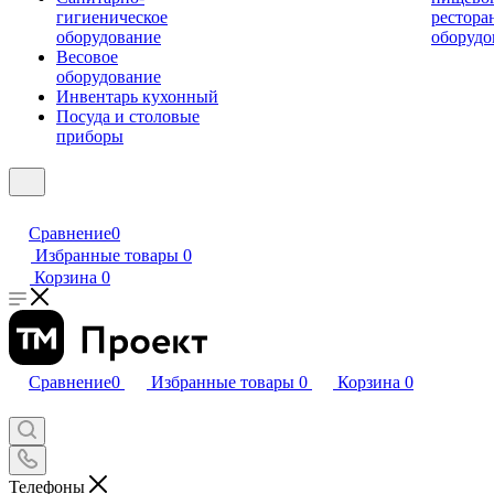
гигиеническое
рестора
оборудование
оборудо
Весовое
оборудование
Инвентарь кухонный
Посуда и столовые
приборы
Сравнение
0
Избранные товары
0
Корзина
0
Сравнение
0
Избранные товары
0
Корзина
0
Телефоны