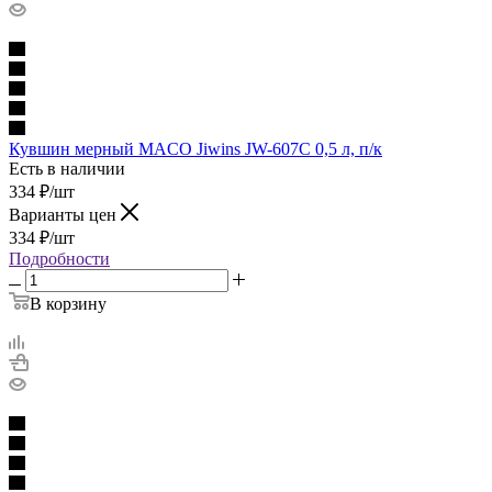
Кувшин мерный MACO Jiwins JW-607C 0,5 л, п/к
Есть в наличии
334
₽
/шт
Варианты цен
334
₽
/шт
Подробности
В корзину