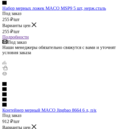
Набор мерных ложек MACO MSP9 5 шт, нерж.сталь
Под заказ
255
₽
/шт
Варианты цен
255
₽
/шт
Подробности
Под заказ
Наши менеджеры обязательно свяжутся с вами и уточнят
условия заказа
Контейнер мерный MACO Jingbao 8664 6 л, п/к
Под заказ
912
₽
/шт
Варианты цен