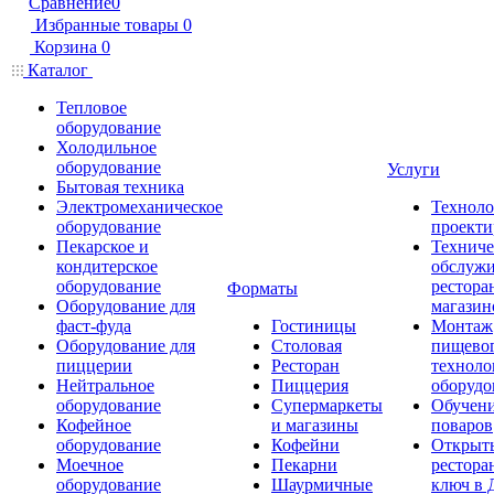
Сравнение
0
Избранные товары
0
Корзина
0
Каталог
Тепловое
оборудование
Холодильное
оборудование
Услуги
Бытовая техника
Электромеханическое
Техноло
оборудование
проекти
Пекарское и
Техниче
кондитерское
обслуж
оборудование
рестора
Форматы
Оборудование для
магазин
фаст-фуда
Гостиницы
Монтаж
Оборудование для
Столовая
пищево
пиццерии
Ресторан
техноло
Нейтральное
Пиццерия
оборудо
оборудование
Супермаркеты
Обучени
Кофейное
и магазины
поваров
оборудование
Кофейни
Открыт
Моечное
Пекарни
рестора
оборудование
Шаурмичные
ключ в 