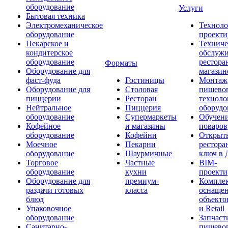
оборудование
Услуги
Бытовая техника
Электромеханическое
Техноло
оборудование
проекти
Пекарское и
Техниче
кондитерское
обслуж
оборудование
рестора
Форматы
Оборудование для
магазин
фаст-фуда
Гостиницы
Монтаж
Оборудование для
Столовая
пищево
пиццерии
Ресторан
техноло
Нейтральное
Пиццерия
оборудо
оборудование
Супермаркеты
Обучени
Кофейное
и магазины
поваров
оборудование
Кофейни
Открыт
Моечное
Пекарни
рестора
оборудование
Шаурмичные
ключ в 
Торговое
Частные
BIM-
оборудование
кухни
проекти
Оборудование для
премиум-
Компле
раздачи готовых
класса
оснаще
блюд
объекто
Упаковочное
и Retail
оборудование
Запчаст
Санитарно-
пищевог