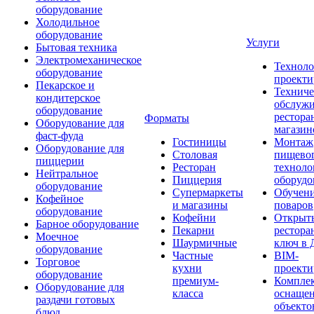
оборудование
Холодильное
оборудование
Услуги
Бытовая техника
Электромеханическое
Техноло
оборудование
проекти
Пекарское и
Техниче
кондитерское
обслуж
оборудование
рестора
Форматы
Оборудование для
магазин
фаст-фуда
Гостиницы
Монтаж
Оборудование для
Столовая
пищево
пиццерии
Ресторан
техноло
Нейтральное
Пиццерия
оборудо
оборудование
Супермаркеты
Обучени
Кофейное
и магазины
поваров
оборудование
Кофейни
Открыт
Барное оборудование
Пекарни
рестора
Моечное
Шаурмичные
ключ в 
оборудование
Частные
BIM-
Торговое
кухни
проекти
оборудование
премиум-
Компле
Оборудование для
класса
оснаще
раздачи готовых
объекто
блюд