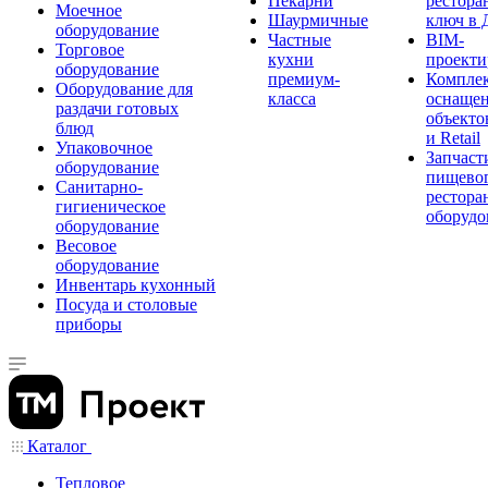
Пекарни
рестора
Моечное
Шаурмичные
ключ в 
оборудование
Частные
BIM-
Торговое
кухни
проекти
оборудование
премиум-
Компле
Оборудование для
класса
оснаще
раздачи готовых
объекто
блюд
и Retail
Упаковочное
Запчаст
оборудование
пищевог
Санитарно-
рестора
гигиеническое
оборудо
оборудование
Весовое
оборудование
Инвентарь кухонный
Посуда и столовые
приборы
Каталог
Тепловое