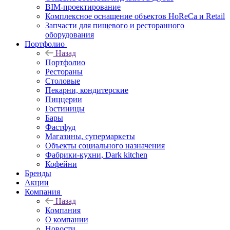
BIM-проектирование
Комплексное оснащение объектов HoReCa и Retail
Запчасти для пищевого и ресторанного
оборудования
Портфолио
Назад
Портфолио
Рестораны
Столовые
Пекарни, кондитерские
Пиццерии
Гостиницы
Бары
Фастфуд
Магазины, супермаркеты
Объекты социального назначения
Фабрики-кухни, Dark kitchen
Кофейни
Бренды
Акции
Компания
Назад
Компания
О компании
Новости