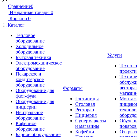
Сравнение
0
Избранные товары
0
Корзина
0
Каталог
Тепловое
оборудование
Холодильное
оборудование
Услуги
Бытовая техника
Электромеханическое
Техноло
оборудование
проекти
Пекарское и
Техниче
кондитерское
обслуж
оборудование
рестора
Форматы
Оборудование для
магазин
фаст-фуда
Гостиницы
Монтаж
Оборудование для
Столовая
пищево
пиццерии
Ресторан
техноло
Нейтральное
Пиццерия
оборудо
оборудование
Супермаркеты
Обучени
Кофейное
и магазины
поваров
оборудование
Кофейни
Открыт
Барное оборудование