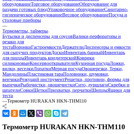
оборудование
Торговое оборудование
Оборудование для
раздачи готовых блюд
Упаковочное оборудование
Санитарно-
гигиеническое оборудование
Весовое оборудование
Посуда и
столовые приборы
—
Термометры, таймеры
Бутылки и диспенсеры для соусов
Валики-перфораторы и
резаки для
теста
Воронки
Гастроемкости
Держатели
Диспенсеры и емкости
для сыпучих продуктов
Доски
Инвентарь барный
Инвентарь
для пиццы
Инвентарь кондитерский
Коврики
силиконовые
Консервооткрыватели
Кухонная посуда
Ложки,
вилки, веселки
Лопатки
Мерная посуда
Овощерезки, Терки,
Мандолины
Пластиковая тара
Половники, шумовки,
венчики
Режущий инструмент
Решетки, противни, формы для
выпечки
Рыбочистки, овощечистки
Сито, дуршлаги
Скребки и
шпатели
Совки
Щетки
Прихватки, перчатки
Щипцы
Ящики для
теста
—
Термометр HURAKAN HKN-THM110
Термометр HURAKAN HKN-THM110