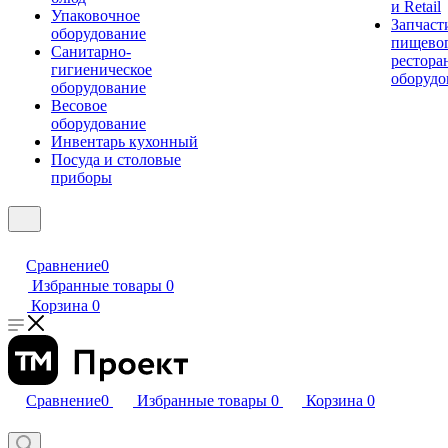
и Retail
Упаковочное
Запчаст
оборудование
пищевог
Санитарно-
рестора
гигиеническое
оборудо
оборудование
Весовое
оборудование
Инвентарь кухонный
Посуда и столовые
приборы
Сравнение
0
Избранные товары
0
Корзина
0
Сравнение
0
Избранные товары
0
Корзина
0