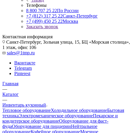
Телефоны
8 800 707 25 22
По России
+7 (812) 317 25 22
Санкт-Петербург
+7 (499) 450 25 22
Москва
Заказать звонок
Контактная информация
Санкт-Петербург, Зольная улица, 15, БЦ «Морская столица»,
1 этаж, офис 106
sales@1tmp.ru
Вконтакте
Telegram
Pinterest
Главная
—
Каталог
—
Инвентарь кухонный
Тепловое оборудование
Холодильное оборудование
Бытовая
техника
Электромеханическое оборудование
Пекарское и
кондитерское оборудование
Оборудование для фаст-
фуда
Оборудование для пиццерии
Нейтральное
оборудование
Кофейное оборудование
Моечное