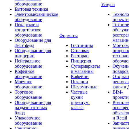
оборудование
Услуги
Бытовая техника
Электромеханическое
Техноло
оборудование
проекти
Пекарское и
Техниче
кондитерское
обслуж
оборудование
рестора
Форматы
Оборудование для
магазин
фаст-фуда
Гостиницы
Монтаж
Оборудование для
Столовая
пищево
пиццерии
Ресторан
техноло
Нейтральное
Пиццерия
оборудо
оборудование
Супермаркеты
Обучени
Кофейное
и магазины
поваров
оборудование
Кофейни
Открыт
Моечное
Пекарни
рестора
оборудование
Шаурмичные
ключ в 
Торговое
Частные
BIM-
оборудование
кухни
проекти
Оборудование для
премиум-
Компле
раздачи готовых
класса
оснаще
блюд
объекто
Упаковочное
и Retail
оборудование
Запчаст
Санитарно-
пищевог