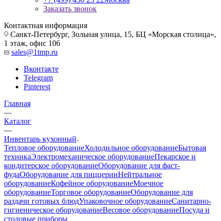
Заказать звонок
Контактная информация
Санкт-Петербург, Зольная улица, 15, БЦ «Морская столица»,
1 этаж, офис 106
sales@1tmp.ru
Вконтакте
Telegram
Pinterest
Главная
—
Каталог
—
Инвентарь кухонный
Тепловое оборудование
Холодильное оборудование
Бытовая
техника
Электромеханическое оборудование
Пекарское и
кондитерское оборудование
Оборудование для фаст-
фуда
Оборудование для пиццерии
Нейтральное
оборудование
Кофейное оборудование
Моечное
оборудование
Торговое оборудование
Оборудование для
раздачи готовых блюд
Упаковочное оборудование
Санитарно-
гигиеническое оборудование
Весовое оборудование
Посуда и
столовые приборы