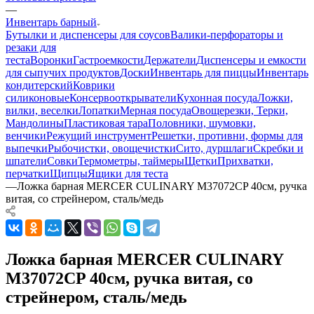
—
Инвентарь барный
Бутылки и диспенсеры для соусов
Валики-перфораторы и
резаки для
теста
Воронки
Гастроемкости
Держатели
Диспенсеры и емкости
для сыпучих продуктов
Доски
Инвентарь для пиццы
Инвентарь
кондитерский
Коврики
силиконовые
Консервооткрыватели
Кухонная посуда
Ложки,
вилки, веселки
Лопатки
Мерная посуда
Овощерезки, Терки,
Мандолины
Пластиковая тара
Половники, шумовки,
венчики
Режущий инструмент
Решетки, противни, формы для
выпечки
Рыбочистки, овощечистки
Сито, дуршлаги
Скребки и
шпатели
Совки
Термометры, таймеры
Щетки
Прихватки,
перчатки
Щипцы
Ящики для теста
—
Ложка барная MERCER CULINARY M37072CP 40см, ручка
витая, со стрейнером, сталь/медь
Ложка барная MERCER CULINARY
M37072CP 40см, ручка витая, со
стрейнером, сталь/медь