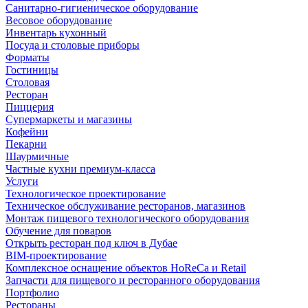
Санитарно-гигиеническое оборудование
Весовое оборудование
Инвентарь кухонный
Посуда и столовые приборы
Форматы
Гостиницы
Столовая
Ресторан
Пиццерия
Супермаркеты и магазины
Кофейни
Пекарни
Шаурмичные
Частные кухни премиум-класса
Услуги
Технологическое проектирование
Техническое обслуживание ресторанов, магазинов
Монтаж пищевого технологического оборудования
Обучение для поваров
Открыть ресторан под ключ в Дубае
BIM-проектирование
Комплексное оснащение объектов HoReCa и Retail
Запчасти для пищевого и ресторанного оборудования
Портфолио
Рестораны