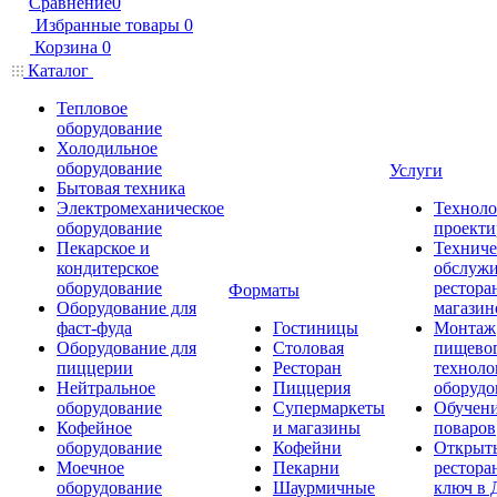
Сравнение
0
Избранные товары
0
Корзина
0
Каталог
Тепловое
оборудование
Холодильное
оборудование
Услуги
Бытовая техника
Электромеханическое
Техноло
оборудование
проекти
Пекарское и
Техниче
кондитерское
обслуж
оборудование
рестора
Форматы
Оборудование для
магазин
фаст-фуда
Гостиницы
Монтаж
Оборудование для
Столовая
пищево
пиццерии
Ресторан
техноло
Нейтральное
Пиццерия
оборудо
оборудование
Супермаркеты
Обучени
Кофейное
и магазины
поваров
оборудование
Кофейни
Открыт
Моечное
Пекарни
рестора
оборудование
Шаурмичные
ключ в 