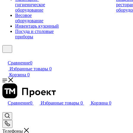
гигиеническое
рестора
оборудование
оборудо
Весовое
оборудование
Инвентарь кухонный
Посуда и столовые
приборы
Сравнение
0
Избранные товары
0
Корзина
0
Сравнение
0
Избранные товары
0
Корзина
0
Телефоны