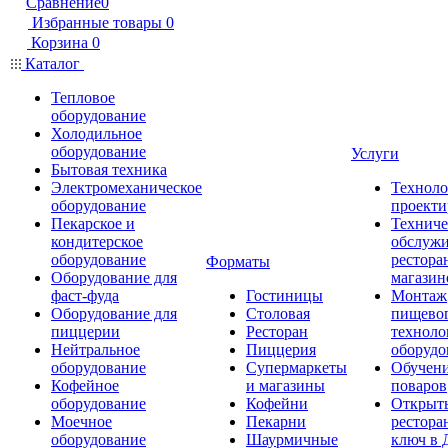
Сравнение
0
Избранные товары
0
Корзина
0
Каталог
Тепловое
оборудование
Холодильное
оборудование
Услуги
Бытовая техника
Электромеханическое
Техноло
оборудование
проекти
Пекарское и
Техниче
кондитерское
обслуж
оборудование
рестора
Форматы
Оборудование для
магазин
фаст-фуда
Гостиницы
Монтаж
Оборудование для
Столовая
пищево
пиццерии
Ресторан
техноло
Нейтральное
Пиццерия
оборудо
оборудование
Супермаркеты
Обучени
Кофейное
и магазины
поваров
оборудование
Кофейни
Открыт
Моечное
Пекарни
рестора
оборудование
Шаурмичные
ключ в 