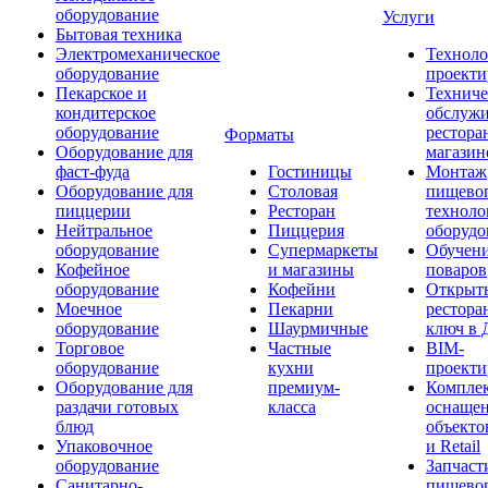
оборудование
Услуги
Бытовая техника
Электромеханическое
Техноло
оборудование
проекти
Пекарское и
Техниче
кондитерское
обслуж
оборудование
рестора
Форматы
Оборудование для
магазин
фаст-фуда
Гостиницы
Монтаж
Оборудование для
Столовая
пищево
пиццерии
Ресторан
техноло
Нейтральное
Пиццерия
оборудо
оборудование
Супермаркеты
Обучени
Кофейное
и магазины
поваров
оборудование
Кофейни
Открыт
Моечное
Пекарни
рестора
оборудование
Шаурмичные
ключ в 
Торговое
Частные
BIM-
оборудование
кухни
проекти
Оборудование для
премиум-
Компле
раздачи готовых
класса
оснаще
блюд
объекто
Упаковочное
и Retail
оборудование
Запчаст
Санитарно-
пищевог