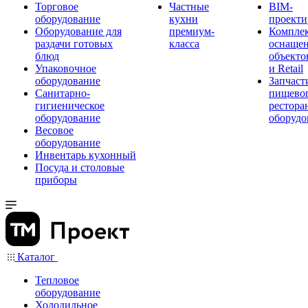
Торговое
Частные
BIM-
оборудование
кухни
проекти
Оборудование для
премиум-
Компле
раздачи готовых
класса
оснаще
блюд
объекто
Упаковочное
и Retail
оборудование
Запчаст
Санитарно-
пищевог
гигиеническое
рестора
оборудование
оборудо
Весовое
оборудование
Инвентарь кухонный
Посуда и столовые
приборы
Каталог
Тепловое
оборудование
Холодильное