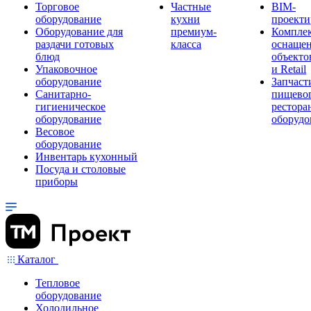
Торговое
Частные
BIM-
оборудование
кухни
проекти
Оборудование для
премиум-
Компле
раздачи готовых
класса
оснаще
блюд
объекто
Упаковочное
и Retail
оборудование
Запчаст
Санитарно-
пищевог
гигиеническое
рестора
оборудование
оборудо
Весовое
оборудование
Инвентарь кухонный
Посуда и столовые
приборы
Каталог
Тепловое
оборудование
Холодильное