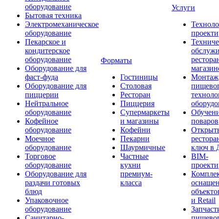
оборудование
Услуги
Бытовая техника
Электромеханическое
Техноло
оборудование
проекти
Пекарское и
Техниче
кондитерское
обслуж
оборудование
рестора
Форматы
Оборудование для
магазин
фаст-фуда
Гостиницы
Монтаж
Оборудование для
Столовая
пищево
пиццерии
Ресторан
техноло
Нейтральное
Пиццерия
оборудо
оборудование
Супермаркеты
Обучени
Кофейное
и магазины
поваров
оборудование
Кофейни
Открыт
Моечное
Пекарни
рестора
оборудование
Шаурмичные
ключ в 
Торговое
Частные
BIM-
оборудование
кухни
проекти
Оборудование для
премиум-
Компле
раздачи готовых
класса
оснаще
блюд
объекто
Упаковочное
и Retail
оборудование
Запчаст
Санитарно-
пищевог