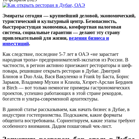
Эмираты сегодня — крупнейший деловой, экономический,
туристический и культурный центр. Безопасность,
быстрорастущая экономика, комфортная налоговая
система, социальные гарантии — делают эту страну
привлекательной для жизни,
ведения бизнеса и
инвестиций
.
Как следствие, последние 5-7 лет в ОАЭ «не зарастает
народная тропа» предпринимателей-экспатов из России. В
частности, в регион активно приезжают рестораторы и шеф-
повара, решившие открыть ресторан в Дубае. Дмитрий
Блинов и Duo Asia, Вася Вакуленко и Frank by Баста, Борис
Зарьков, Владимир Мухин и Krasota, Хезрет-Арслан Бердиев
и Birch — вот только немногие примеры гастрономических
проектов, успешно работающих в этой стране рекордов,
богатств и ультра-современной архитектуры.
В данной статье рассказываем, как начать бизнес в Дубае, в
индустрии гостеприимства. Подскажем, какие форматы
общепита востребованы. Сориентируем, какие этапы требуют
особенного внимания. Дадим пошаговый чек-лист.