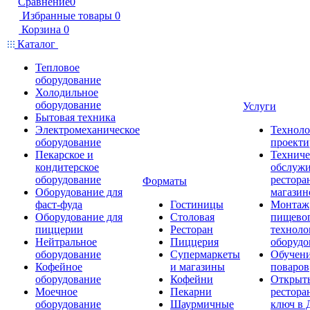
Сравнение
0
Избранные товары
0
Корзина
0
Каталог
Тепловое
оборудование
Холодильное
оборудование
Услуги
Бытовая техника
Электромеханическое
Техноло
оборудование
проекти
Пекарское и
Техниче
кондитерское
обслуж
оборудование
рестора
Форматы
Оборудование для
магазин
фаст-фуда
Гостиницы
Монтаж
Оборудование для
Столовая
пищево
пиццерии
Ресторан
техноло
Нейтральное
Пиццерия
оборудо
оборудование
Супермаркеты
Обучени
Кофейное
и магазины
поваров
оборудование
Кофейни
Открыт
Моечное
Пекарни
рестора
оборудование
Шаурмичные
ключ в 