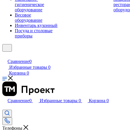
гигиеническое
рестора
оборудование
оборудо
Весовое
оборудование
Инвентарь кухонный
Посуда и столовые
приборы
Сравнение
0
Избранные товары
0
Корзина
0
Сравнение
0
Избранные товары
0
Корзина
0
Телефоны