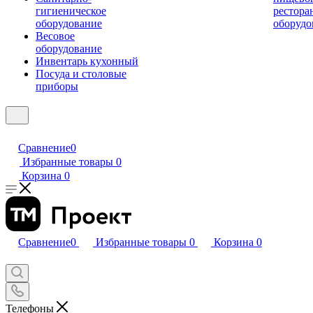
гигиеническое
рестора
оборудование
оборудо
Весовое
оборудование
Инвентарь кухонный
Посуда и столовые
приборы
Сравнение
0
Избранные товары
0
Корзина
0
Сравнение
0
Избранные товары
0
Корзина
0
Телефоны