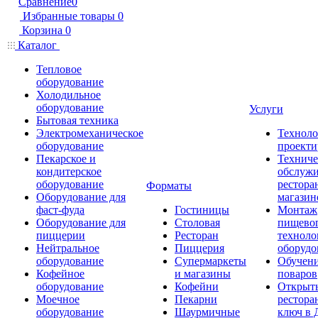
Сравнение
0
Избранные товары
0
Корзина
0
Каталог
Тепловое
оборудование
Холодильное
оборудование
Услуги
Бытовая техника
Электромеханическое
Техноло
оборудование
проекти
Пекарское и
Техниче
кондитерское
обслуж
оборудование
рестора
Форматы
Оборудование для
магазин
фаст-фуда
Гостиницы
Монтаж
Оборудование для
Столовая
пищево
пиццерии
Ресторан
техноло
Нейтральное
Пиццерия
оборудо
оборудование
Супермаркеты
Обучени
Кофейное
и магазины
поваров
оборудование
Кофейни
Открыт
Моечное
Пекарни
рестора
оборудование
Шаурмичные
ключ в 