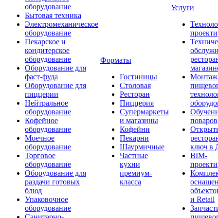
оборудование
Услуги
Бытовая техника
Электромеханическое
Техноло
оборудование
проекти
Пекарское и
Техниче
кондитерское
обслуж
оборудование
рестора
Форматы
Оборудование для
магазин
фаст-фуда
Гостиницы
Монтаж
Оборудование для
Столовая
пищево
пиццерии
Ресторан
техноло
Нейтральное
Пиццерия
оборудо
оборудование
Супермаркеты
Обучени
Кофейное
и магазины
поваров
оборудование
Кофейни
Открыт
Моечное
Пекарни
рестора
оборудование
Шаурмичные
ключ в 
Торговое
Частные
BIM-
оборудование
кухни
проекти
Оборудование для
премиум-
Компле
раздачи готовых
класса
оснаще
блюд
объекто
Упаковочное
и Retail
оборудование
Запчаст
Санитарно-
пищевог