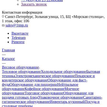
Заказать звонок
Контактная информация
Санкт-Петербург, Зольная улица, 15, БЦ «Морская столица»,
1 этаж, офис 106
sales@1tmp.ru
Вконтакте
Telegram
Pinterest
Главная
—
Каталог
—
Весовое оборудование
Тепловое оборудование
Холодильное оборудование
Бытовая
техника
Электромеханическое оборудование
Пекарское и
кондитерское оборудование
Оборудование для фаст-
фуда
Оборудование для пиццерии
Нейтральное
оборудование
Кофейное оборудование
Моечное
оборудование
Торговое оборудование
Оборудование для
раздачи готовых блюд
Упаковочное оборудование
Санитарно-
гигиеническое оборудование
Инвентарь кухонный
Посуда и
столовые приборы