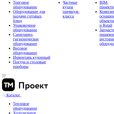
Торговое
Частные
BIM-
оборудование
кухни
проекти
Оборудование для
премиум-
Компле
раздачи готовых
класса
оснаще
блюд
объекто
Упаковочное
и Retail
оборудование
Запчаст
Санитарно-
пищевог
гигиеническое
рестора
оборудование
оборудо
Весовое
оборудование
Инвентарь кухонный
Посуда и столовые
приборы
Каталог
Тепловое
оборудование
Холодильное