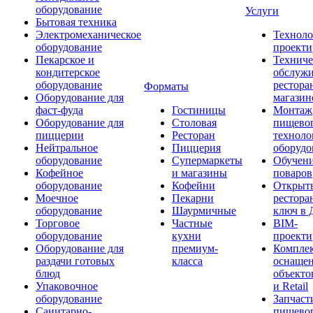
оборудование
Услуги
Бытовая техника
Электромеханическое
Техноло
оборудование
проекти
Пекарское и
Техниче
кондитерское
обслуж
оборудование
рестора
Форматы
Оборудование для
магазин
фаст-фуда
Гостиницы
Монтаж
Оборудование для
Столовая
пищево
пиццерии
Ресторан
техноло
Нейтральное
Пиццерия
оборудо
оборудование
Супермаркеты
Обучени
Кофейное
и магазины
поваров
оборудование
Кофейни
Открыт
Моечное
Пекарни
рестора
оборудование
Шаурмичные
ключ в 
Торговое
Частные
BIM-
оборудование
кухни
проекти
Оборудование для
премиум-
Компле
раздачи готовых
класса
оснаще
блюд
объекто
Упаковочное
и Retail
оборудование
Запчаст
Санитарно-
пищевог