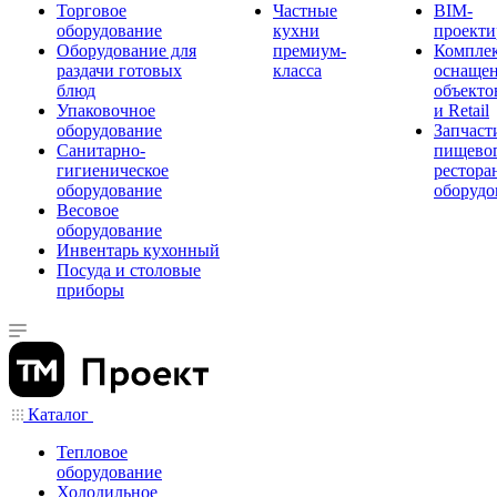
Торговое
Частные
BIM-
оборудование
кухни
проекти
Оборудование для
премиум-
Компле
раздачи готовых
класса
оснаще
блюд
объекто
Упаковочное
и Retail
оборудование
Запчаст
Санитарно-
пищевог
гигиеническое
рестора
оборудование
оборудо
Весовое
оборудование
Инвентарь кухонный
Посуда и столовые
приборы
Каталог
Тепловое
оборудование
Холодильное