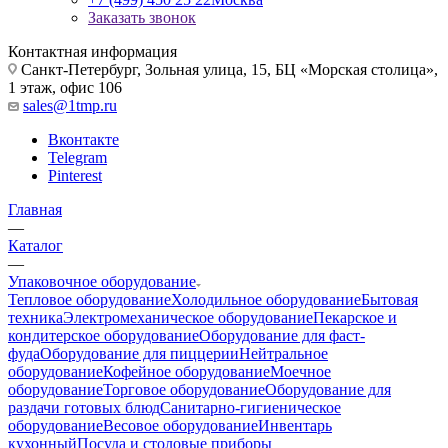
Заказать звонок
Контактная информация
Санкт-Петербург, Зольная улица, 15, БЦ «Морская столица»,
1 этаж, офис 106
sales@1tmp.ru
Вконтакте
Telegram
Pinterest
Главная
—
Каталог
—
Упаковочное оборудование
Тепловое оборудование
Холодильное оборудование
Бытовая
техника
Электромеханическое оборудование
Пекарское и
кондитерское оборудование
Оборудование для фаст-
фуда
Оборудование для пиццерии
Нейтральное
оборудование
Кофейное оборудование
Моечное
оборудование
Торговое оборудование
Оборудование для
раздачи готовых блюд
Санитарно-гигиеническое
оборудование
Весовое оборудование
Инвентарь
кухонный
Посуда и столовые приборы