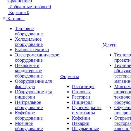
Сравнение
0
Избранные товары
0
Корзина
0
Каталог
Тепловое
оборудование
Холодильное
оборудование
Услуги
Бытовая техника
Электромеханическое
Техноло
оборудование
проекти
Пекарское и
Техниче
кондитерское
обслуж
оборудование
рестора
Форматы
Оборудование для
магазин
фаст-фуда
Гостиницы
Монтаж
Оборудование для
Столовая
пищево
пиццерии
Ресторан
техноло
Нейтральное
Пиццерия
оборудо
оборудование
Супермаркеты
Обучени
Кофейное
и магазины
поваров
оборудование
Кофейни
Открыт
Моечное
Пекарни
рестора
оборудование
Шаурмичные
ключ в 