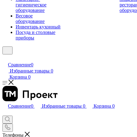
гигиеническое
рестора
оборудование
оборудо
Весовое
оборудование
Инвентарь кухонный
Посуда и столовые
приборы
Сравнение
0
Избранные товары
0
Корзина
0
Сравнение
0
Избранные товары
0
Корзина
0
Телефоны