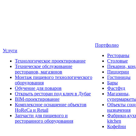
Портфолио
Услуги
Рестораны
Технологическое проектирование
Столовые
Техническое обслуживание
Пекарни, кон
ресторанов, магазинов
Пиццерии
Монтаж пищевого технологического
Гостиницы
оборудования
Бары
Обучение для поваров
Фастфуд
Открыть ресторан под ключ в Дубае
Магазины,
BIM-проектирование
супермаркет
Комплексное оснащение объектов
Объекты соц
HoReCa и Retail
назначения
Запчасти для пищевого и
Фабрики-кухн
ресторанного оборудования
kitchen
Кофейни