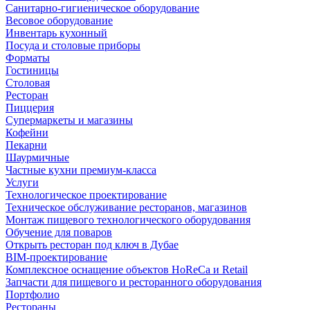
Санитарно-гигиеническое оборудование
Весовое оборудование
Инвентарь кухонный
Посуда и столовые приборы
Форматы
Гостиницы
Столовая
Ресторан
Пиццерия
Супермаркеты и магазины
Кофейни
Пекарни
Шаурмичные
Частные кухни премиум-класса
Услуги
Технологическое проектирование
Техническое обслуживание ресторанов, магазинов
Монтаж пищевого технологического оборудования
Обучение для поваров
Открыть ресторан под ключ в Дубае
BIM-проектирование
Комплексное оснащение объектов HoReCa и Retail
Запчасти для пищевого и ресторанного оборудования
Портфолио
Рестораны