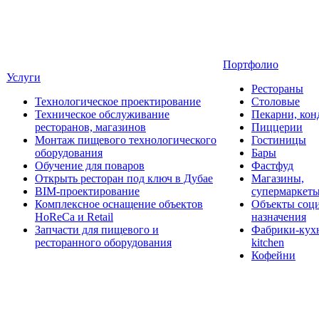
Портфолио
Услуги
Рестораны
Технологическое проектирование
Столовые
Техническое обслуживание
Пекарни, кон
ресторанов, магазинов
Пиццерии
Монтаж пищевого технологического
Гостиницы
оборудования
Бары
Обучение для поваров
Фастфуд
Открыть ресторан под ключ в Дубае
Магазины,
BIM-проектирование
супермаркет
Комплексное оснащение объектов
Объекты соц
HoReCa и Retail
назначения
Запчасти для пищевого и
Фабрики-кухн
ресторанного оборудования
kitchen
Кофейни