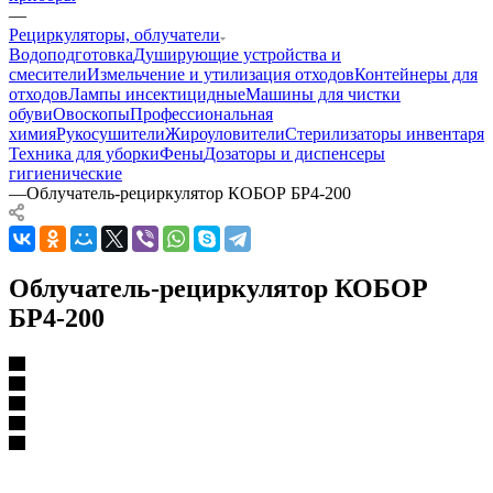
—
Рециркуляторы, облучатели
Водоподготовка
Душирующие устройства и
смесители
Измельчение и утилизация отходов
Контейнеры для
отходов
Лампы инсектицидные
Машины для чистки
обуви
Овоскопы
Профессиональная
химия
Рукосушители
Жироуловители
Стерилизаторы инвентаря
Техника для уборки
Фены
Дозаторы и диспенсеры
гигиенические
—
Облучатель-рециркулятор КОБОР БР4-200
Облучатель-рециркулятор КОБОР
БР4-200