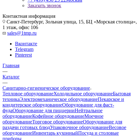
Заказать звонок
Контактная информация
Санкт-Петербург, Зольная улица, 15, БЦ «Морская столица»,
1 этаж, офис 106
sales@1tmp.ru
Вконтакте
Telegram
Pinterest
Главная
—
Каталог
—
Санитарно-гигиеническое оборудование
Тепловое оборудование
Холодильное оборудование
Бытовая
техника
Электромеханическое оборудование
Пекарское и
кондитерское оборудование
Оборудование для фаст-
фуда
Оборудование для пиццерии
Нейтральное
оборудование
Кофейное оборудование
Моечное
оборудование
Торговое оборудование
Оборудование для
раздачи готовых блюд
Упаковочное оборудование
Весовое
оборудование
Инвентарь кухонный
Посуда и столовые
приборы