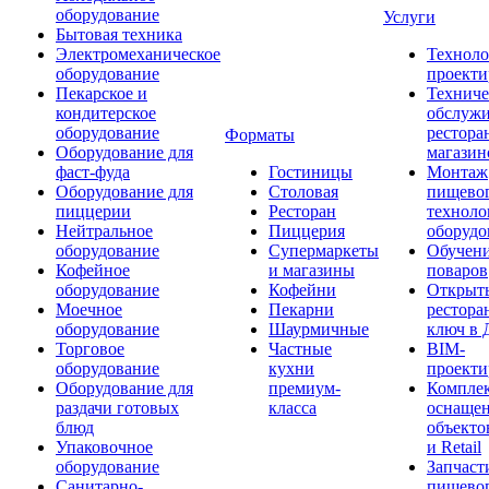
оборудование
Услуги
Бытовая техника
Электромеханическое
Техноло
оборудование
проекти
Пекарское и
Техниче
кондитерское
обслуж
оборудование
рестора
Форматы
Оборудование для
магазин
фаст-фуда
Гостиницы
Монтаж
Оборудование для
Столовая
пищево
пиццерии
Ресторан
техноло
Нейтральное
Пиццерия
оборудо
оборудование
Супермаркеты
Обучени
Кофейное
и магазины
поваров
оборудование
Кофейни
Открыт
Моечное
Пекарни
рестора
оборудование
Шаурмичные
ключ в 
Торговое
Частные
BIM-
оборудование
кухни
проекти
Оборудование для
премиум-
Компле
раздачи готовых
класса
оснаще
блюд
объекто
Упаковочное
и Retail
оборудование
Запчаст
Санитарно-
пищевог