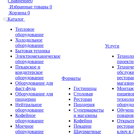
Сравнение
0
Избранные товары
0
Корзина
0
Каталог
Тепловое
оборудование
Холодильное
оборудование
Услуги
Бытовая техника
Электромеханическое
Техноло
оборудование
проекти
Пекарское и
Техниче
кондитерское
обслуж
оборудование
рестора
Форматы
Оборудование для
магазин
фаст-фуда
Гостиницы
Монтаж
Оборудование для
Столовая
пищево
пиццерии
Ресторан
техноло
Нейтральное
Пиццерия
оборудо
оборудование
Супермаркеты
Обучени
Кофейное
и магазины
поваров
оборудование
Кофейни
Открыт
Моечное
Пекарни
рестора
оборудование
Шаурмичные
ключ в 