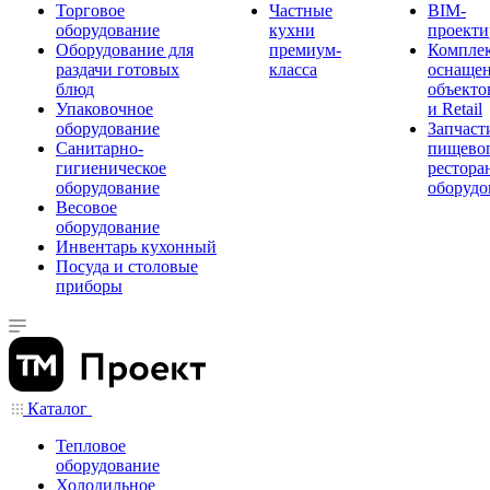
Торговое
Частные
BIM-
оборудование
кухни
проекти
Оборудование для
премиум-
Компле
раздачи готовых
класса
оснаще
блюд
объекто
Упаковочное
и Retail
оборудование
Запчаст
Санитарно-
пищевог
гигиеническое
рестора
оборудование
оборудо
Весовое
оборудование
Инвентарь кухонный
Посуда и столовые
приборы
Каталог
Тепловое
оборудование
Холодильное