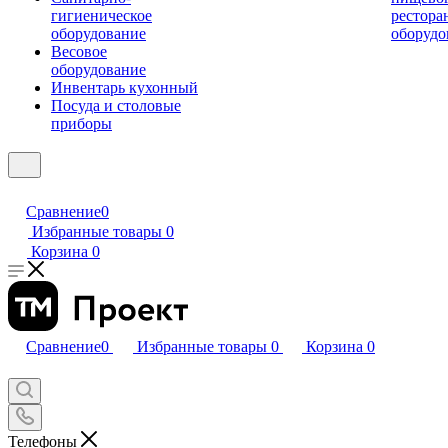
гигиеническое
рестора
оборудование
оборудо
Весовое
оборудование
Инвентарь кухонный
Посуда и столовые
приборы
Сравнение
0
Избранные товары
0
Корзина
0
Сравнение
0
Избранные товары
0
Корзина
0
Телефоны