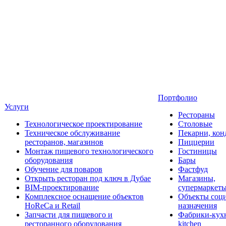
Портфолио
Услуги
Рестораны
Технологическое проектирование
Столовые
Техническое обслуживание
Пекарни, кон
ресторанов, магазинов
Пиццерии
Монтаж пищевого технологического
Гостиницы
оборудования
Бары
Обучение для поваров
Фастфуд
Открыть ресторан под ключ в Дубае
Магазины,
BIM-проектирование
супермаркет
Комплексное оснащение объектов
Объекты соц
HoReCa и Retail
назначения
Запчасти для пищевого и
Фабрики-кухн
ресторанного оборудования
kitchen