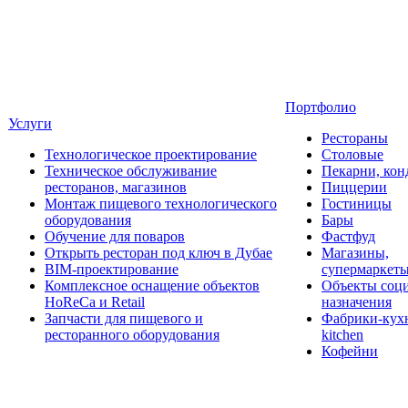
Портфолио
Услуги
Рестораны
Технологическое проектирование
Столовые
Техническое обслуживание
Пекарни, кон
ресторанов, магазинов
Пиццерии
Монтаж пищевого технологического
Гостиницы
оборудования
Бары
Обучение для поваров
Фастфуд
Открыть ресторан под ключ в Дубае
Магазины,
BIM-проектирование
супермаркет
Комплексное оснащение объектов
Объекты соц
HoReCa и Retail
назначения
Запчасти для пищевого и
Фабрики-кухн
ресторанного оборудования
kitchen
Кофейни