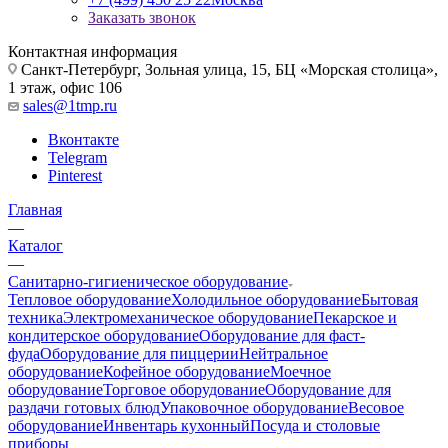
Заказать звонок
Контактная информация
Санкт-Петербург, Зольная улица, 15, БЦ «Морская столица»,
1 этаж, офис 106
sales@1tmp.ru
Вконтакте
Telegram
Pinterest
Главная
—
Каталог
—
Санитарно-гигиеническое оборудование
Тепловое оборудование
Холодильное оборудование
Бытовая
техника
Электромеханическое оборудование
Пекарское и
кондитерское оборудование
Оборудование для фаст-
фуда
Оборудование для пиццерии
Нейтральное
оборудование
Кофейное оборудование
Моечное
оборудование
Торговое оборудование
Оборудование для
раздачи готовых блюд
Упаковочное оборудование
Весовое
оборудование
Инвентарь кухонный
Посуда и столовые
приборы