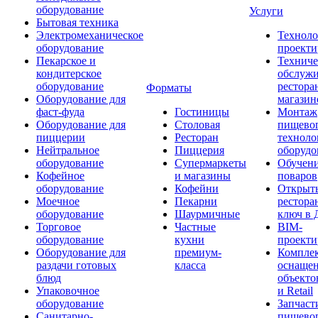
оборудование
Услуги
Бытовая техника
Электромеханическое
Техноло
оборудование
проекти
Пекарское и
Техниче
кондитерское
обслуж
оборудование
рестора
Форматы
Оборудование для
магазин
фаст-фуда
Гостиницы
Монтаж
Оборудование для
Столовая
пищево
пиццерии
Ресторан
техноло
Нейтральное
Пиццерия
оборудо
оборудование
Супермаркеты
Обучени
Кофейное
и магазины
поваров
оборудование
Кофейни
Открыт
Моечное
Пекарни
рестора
оборудование
Шаурмичные
ключ в 
Торговое
Частные
BIM-
оборудование
кухни
проекти
Оборудование для
премиум-
Компле
раздачи готовых
класса
оснаще
блюд
объекто
Упаковочное
и Retail
оборудование
Запчаст
Санитарно-
пищевог