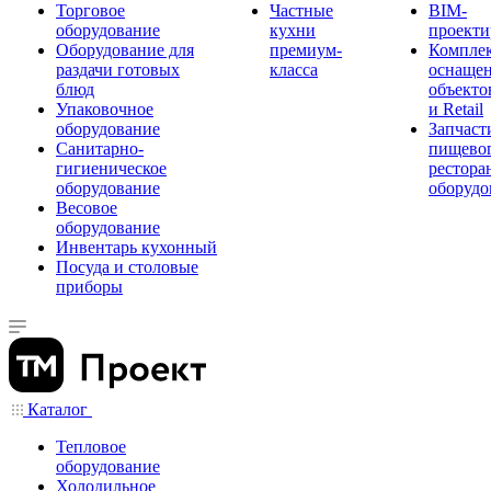
Торговое
Частные
BIM-
оборудование
кухни
проекти
Оборудование для
премиум-
Компле
раздачи готовых
класса
оснаще
блюд
объекто
Упаковочное
и Retail
оборудование
Запчаст
Санитарно-
пищевог
гигиеническое
рестора
оборудование
оборудо
Весовое
оборудование
Инвентарь кухонный
Посуда и столовые
приборы
Каталог
Тепловое
оборудование
Холодильное