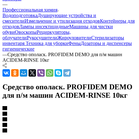
—
Профессиональная химия
Водоподготовка
Душирующие устройства и
смесители
Измельчение и утилизация отходов
Контейнеры для
отходов
Лампы инсектицидные
Машины для чистки
обуви
Овоскопы
Рециркуляторы,
облучатели
Рукосушители
Жироуловители
Стерилизаторы
инвентаря
Техника для уборки
Фены
Дозаторы и диспенсеры
гигиенические
—
Средство ополаск. PROFIDEM DEMO для п/м машин
ACIDEM-RINSE 10кг
Средство ополаск. PROFIDEM DEMO
для п/м машин ACIDEM-RINSE 10кг