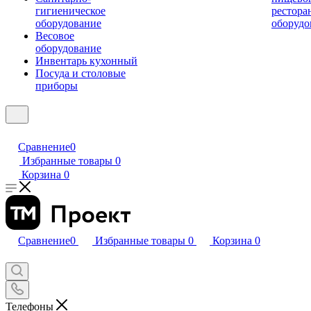
гигиеническое
рестора
оборудование
оборудо
Весовое
оборудование
Инвентарь кухонный
Посуда и столовые
приборы
Сравнение
0
Избранные товары
0
Корзина
0
Сравнение
0
Избранные товары
0
Корзина
0
Телефоны