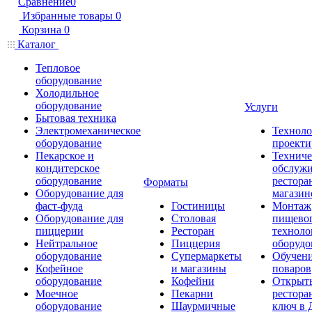
Сравнение
0
Избранные товары
0
Корзина
0
Каталог
Тепловое
оборудование
Холодильное
оборудование
Услуги
Бытовая техника
Электромеханическое
Техноло
оборудование
проекти
Пекарское и
Техниче
кондитерское
обслуж
оборудование
рестора
Форматы
Оборудование для
магазин
фаст-фуда
Гостиницы
Монтаж
Оборудование для
Столовая
пищево
пиццерии
Ресторан
техноло
Нейтральное
Пиццерия
оборудо
оборудование
Супермаркеты
Обучени
Кофейное
и магазины
поваров
оборудование
Кофейни
Открыт
Моечное
Пекарни
рестора
оборудование
Шаурмичные
ключ в 