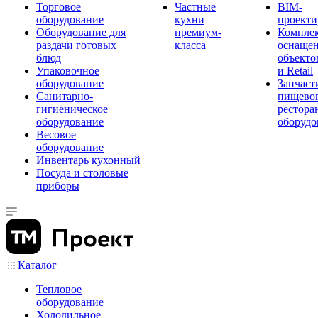
Торговое
Частные
BIM-
оборудование
кухни
проекти
Оборудование для
премиум-
Компле
раздачи готовых
класса
оснаще
блюд
объекто
Упаковочное
и Retail
оборудование
Запчаст
Санитарно-
пищевог
гигиеническое
рестора
оборудование
оборудо
Весовое
оборудование
Инвентарь кухонный
Посуда и столовые
приборы
Каталог
Тепловое
оборудование
Холодильное