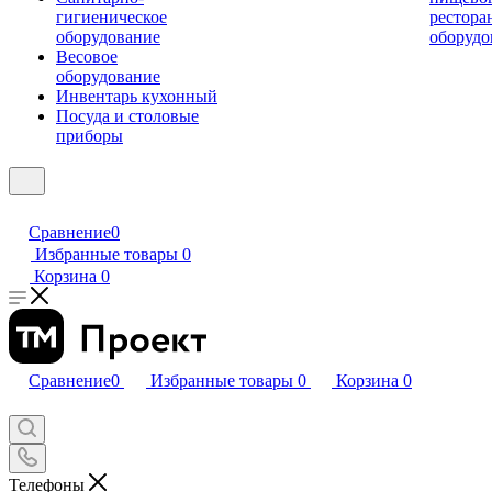
гигиеническое
рестора
оборудование
оборудо
Весовое
оборудование
Инвентарь кухонный
Посуда и столовые
приборы
Сравнение
0
Избранные товары
0
Корзина
0
Сравнение
0
Избранные товары
0
Корзина
0
Телефоны