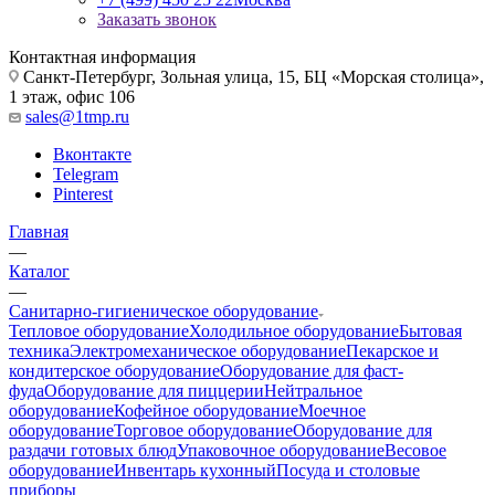
Заказать звонок
Контактная информация
Санкт-Петербург, Зольная улица, 15, БЦ «Морская столица»,
1 этаж, офис 106
sales@1tmp.ru
Вконтакте
Telegram
Pinterest
Главная
—
Каталог
—
Санитарно-гигиеническое оборудование
Тепловое оборудование
Холодильное оборудование
Бытовая
техника
Электромеханическое оборудование
Пекарское и
кондитерское оборудование
Оборудование для фаст-
фуда
Оборудование для пиццерии
Нейтральное
оборудование
Кофейное оборудование
Моечное
оборудование
Торговое оборудование
Оборудование для
раздачи готовых блюд
Упаковочное оборудование
Весовое
оборудование
Инвентарь кухонный
Посуда и столовые
приборы