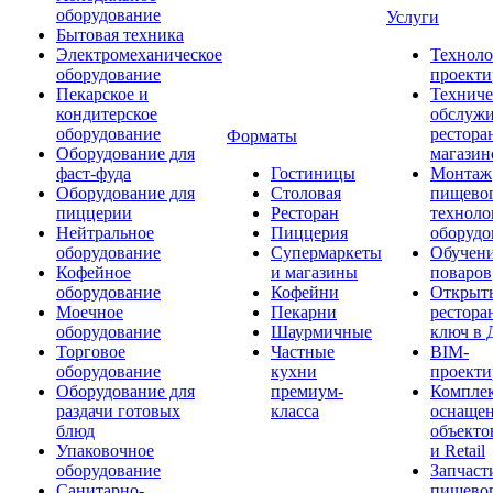
оборудование
Услуги
Бытовая техника
Электромеханическое
Техноло
оборудование
проекти
Пекарское и
Техниче
кондитерское
обслуж
оборудование
рестора
Форматы
Оборудование для
магазин
фаст-фуда
Гостиницы
Монтаж
Оборудование для
Столовая
пищево
пиццерии
Ресторан
техноло
Нейтральное
Пиццерия
оборудо
оборудование
Супермаркеты
Обучени
Кофейное
и магазины
поваров
оборудование
Кофейни
Открыт
Моечное
Пекарни
рестора
оборудование
Шаурмичные
ключ в 
Торговое
Частные
BIM-
оборудование
кухни
проекти
Оборудование для
премиум-
Компле
раздачи готовых
класса
оснаще
блюд
объекто
Упаковочное
и Retail
оборудование
Запчаст
Санитарно-
пищевог