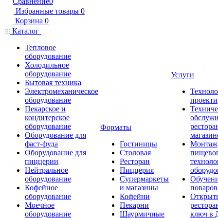
Сравнение
0
Избранные товары
0
Корзина
0
Каталог
Тепловое
оборудование
Холодильное
оборудование
Услуги
Бытовая техника
Электромеханическое
Техноло
оборудование
проекти
Пекарское и
Техниче
кондитерское
обслуж
оборудование
рестора
Форматы
Оборудование для
магазин
фаст-фуда
Гостиницы
Монтаж
Оборудование для
Столовая
пищево
пиццерии
Ресторан
техноло
Нейтральное
Пиццерия
оборудо
оборудование
Супермаркеты
Обучени
Кофейное
и магазины
поваров
оборудование
Кофейни
Открыт
Моечное
Пекарни
рестора
оборудование
Шаурмичные
ключ в 