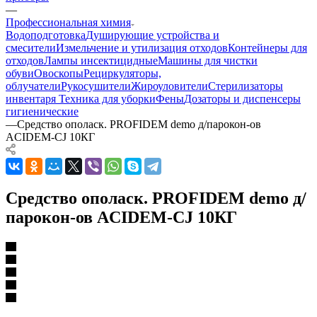
—
Профессиональная химия
Водоподготовка
Душирующие устройства и
смесители
Измельчение и утилизация отходов
Контейнеры для
отходов
Лампы инсектицидные
Машины для чистки
обуви
Овоскопы
Рециркуляторы,
облучатели
Рукосушители
Жироуловители
Стерилизаторы
инвентаря
Техника для уборки
Фены
Дозаторы и диспенсеры
гигиенические
—
Средство ополаск. PROFIDEM demo д/парокон-ов
ACIDEM-CJ 10КГ
Средство ополаск. PROFIDEM demo д/
парокон-ов ACIDEM-CJ 10КГ