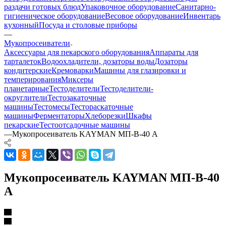
раздачи готовых блюд
Упаковочное оборудование
Санитарно-
гигиеническое оборудование
Весовое оборудование
Инвентарь
кухонный
Посуда и столовые приборы
—
Мукопросеиватели
Аксессуары для пекарского оборудования
Аппараты для
тарталеток
Водоохладители, дозаторы воды
Дозаторы
кондитерские
Кремоварки
Машины для глазировки и
темперирования
Миксеры
планетарные
Тестоделители
Тестоделители-
округлители
Тестозакаточные
машины
Тестомесы
Тестораскаточные
машины
Ферментаторы
Хлеборезки
Шкафы
пекарские
Тестоотсадочные машины
—
Мукопросеиватель KAYMAN МП-В-40 А
Мукопросеиватель KAYMAN МП-В-40
А