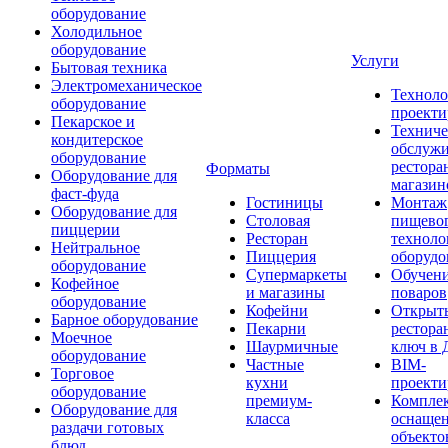
оборудование
Холодильное
оборудование
Услуги
Бытовая техника
Электромеханическое
Техноло
оборудование
проекти
Пекарское и
Техниче
кондитерское
обслуж
оборудование
рестора
Форматы
Оборудование для
магазин
фаст-фуда
Гостиницы
Монтаж
Оборудование для
Столовая
пищево
пиццерии
Ресторан
техноло
Нейтральное
Пиццерия
оборудо
оборудование
Супермаркеты
Обучени
Кофейное
и магазины
поваров
оборудование
Кофейни
Открыт
Барное оборудование
Пекарни
рестора
Моечное
Шаурмичные
ключ в 
оборудование
Частные
BIM-
Торговое
кухни
проекти
оборудование
премиум-
Компле
Оборудование для
класса
оснаще
раздачи готовых
объекто
блюд