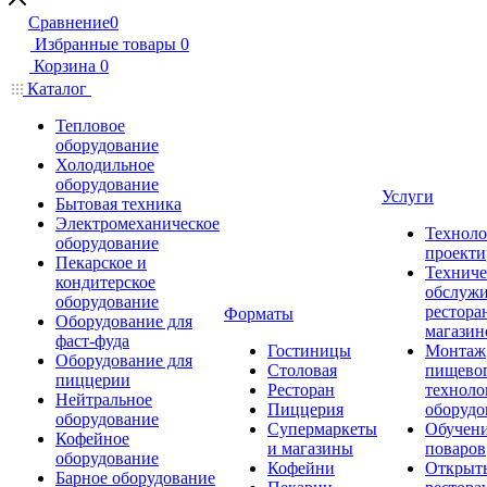
Сравнение
0
Избранные товары
0
Корзина
0
Каталог
Тепловое
оборудование
Холодильное
оборудование
Услуги
Бытовая техника
Электромеханическое
Техноло
оборудование
проекти
Пекарское и
Техниче
кондитерское
обслуж
оборудование
рестора
Форматы
Оборудование для
магазин
фаст-фуда
Гостиницы
Монтаж
Оборудование для
Столовая
пищево
пиццерии
Ресторан
техноло
Нейтральное
Пиццерия
оборудо
оборудование
Супермаркеты
Обучени
Кофейное
и магазины
поваров
оборудование
Кофейни
Открыт
Барное оборудование