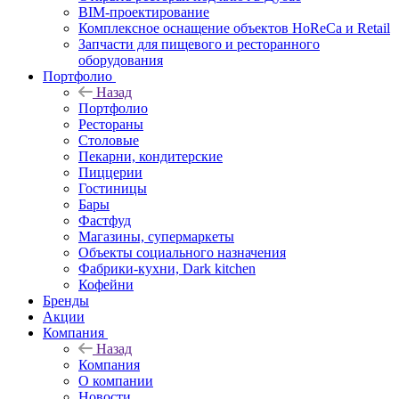
BIM-проектирование
Комплексное оснащение объектов HoReCa и Retail
Запчасти для пищевого и ресторанного
оборудования
Портфолио
Назад
Портфолио
Рестораны
Столовые
Пекарни, кондитерские
Пиццерии
Гостиницы
Бары
Фастфуд
Магазины, супермаркеты
Объекты социального назначения
Фабрики-кухни, Dark kitchen
Кофейни
Бренды
Акции
Компания
Назад
Компания
О компании
Новости