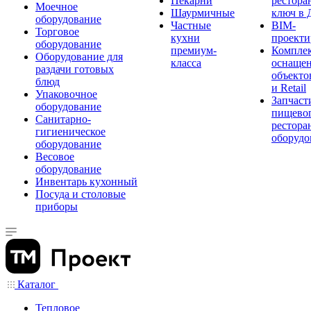
Пекарни
рестора
Моечное
Шаурмичные
ключ в 
оборудование
Частные
BIM-
Торговое
кухни
проекти
оборудование
премиум-
Компле
Оборудование для
класса
оснаще
раздачи готовых
объекто
блюд
и Retail
Упаковочное
Запчаст
оборудование
пищевог
Санитарно-
рестора
гигиеническое
оборудо
оборудование
Весовое
оборудование
Инвентарь кухонный
Посуда и столовые
приборы
Каталог
Тепловое