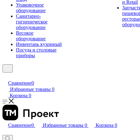
и Retail
Упаковочное
Запчаст
оборудование
пищевог
Санитарно-
рестора
гигиеническое
оборудо
оборудование
Весовое
оборудование
Инвентарь кухонный
Посуда и столовые
приборы
Сравнение
0
Избранные товары
0
Корзина
0
Сравнение
0
Избранные товары
0
Корзина
0