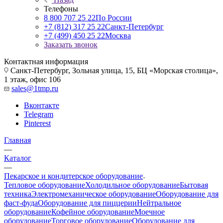
Телефоны
8 800 707 25 22
По России
+7 (812) 317 25 22
Санкт-Петербург
+7 (499) 450 25 22
Москва
Заказать звонок
Контактная информация
Санкт-Петербург, Зольная улица, 15, БЦ «Морская столица»,
1 этаж, офис 106
sales@1tmp.ru
Вконтакте
Telegram
Pinterest
Главная
—
Каталог
—
Пекарское и кондитерское оборудование
Тепловое оборудование
Холодильное оборудование
Бытовая
техника
Электромеханическое оборудование
Оборудование для
фаст-фуда
Оборудование для пиццерии
Нейтральное
оборудование
Кофейное оборудование
Моечное
оборудование
Торговое оборудование
Оборудование для