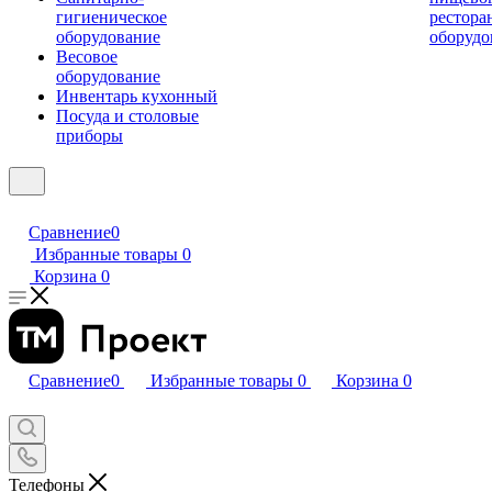
гигиеническое
рестора
оборудование
оборудо
Весовое
оборудование
Инвентарь кухонный
Посуда и столовые
приборы
Сравнение
0
Избранные товары
0
Корзина
0
Сравнение
0
Избранные товары
0
Корзина
0
Телефоны