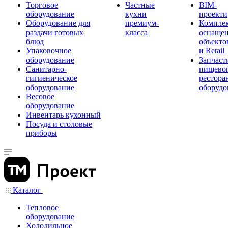
Торговое
Частные
BIM-
оборудование
кухни
проекти
Оборудование для
премиум-
Компле
раздачи готовых
класса
оснаще
блюд
объекто
Упаковочное
и Retail
оборудование
Запчаст
Санитарно-
пищевог
гигиеническое
рестора
оборудование
оборудо
Весовое
оборудование
Инвентарь кухонный
Посуда и столовые
приборы
Каталог
Тепловое
оборудование
Холодильное