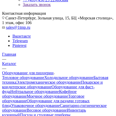
Заказать звонок
Контактная информация
Санкт-Петербург, Зольная улица, 15, БЦ «Морская столица»,
1 этаж, офис 106
sales@1tmp.ru
Вконтакте
Telegram
Pinterest
Главная
—
Каталог
—
Оборудование для пиццерии
Тепловое оборудование
Холодильное оборудование
Бытовая
техника
Электромеханическое оборудование
Пекарское и
кондитерское оборудование
Оборудование для фаст-
фуда
Нейтральное оборудование
Кофейное
оборудование
Моечное оборудование
Торговое
оборудование
Оборудование для раздачи готовых
блюд
Упаковочное оборудование
Санитарно-гигиеническое
оборудование
Весовое оборудование
Инвентарь
кухонный
Посуда и столовые приборы