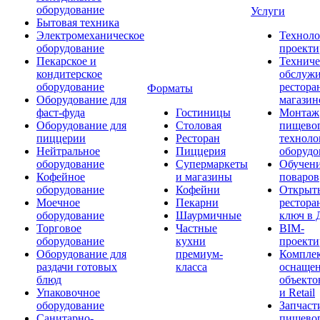
оборудование
Услуги
Бытовая техника
Электромеханическое
Техноло
оборудование
проекти
Пекарское и
Техниче
кондитерское
обслуж
оборудование
рестора
Форматы
Оборудование для
магазин
фаст-фуда
Гостиницы
Монтаж
Оборудование для
Столовая
пищево
пиццерии
Ресторан
техноло
Нейтральное
Пиццерия
оборудо
оборудование
Супермаркеты
Обучени
Кофейное
и магазины
поваров
оборудование
Кофейни
Открыт
Моечное
Пекарни
рестора
оборудование
Шаурмичные
ключ в 
Торговое
Частные
BIM-
оборудование
кухни
проекти
Оборудование для
премиум-
Компле
раздачи готовых
класса
оснаще
блюд
объекто
Упаковочное
и Retail
оборудование
Запчаст
Санитарно-
пищевог