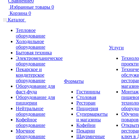
Сравнение
0
Избранные товары
0
Корзина
0
Каталог
Тепловое
оборудование
Холодильное
оборудование
Услуги
Бытовая техника
Электромеханическое
Техноло
оборудование
проекти
Пекарское и
Техниче
кондитерское
обслуж
оборудование
рестора
Форматы
Оборудование для
магазин
фаст-фуда
Гостиницы
Монтаж
Оборудование для
Столовая
пищево
пиццерии
Ресторан
техноло
Нейтральное
Пиццерия
оборудо
оборудование
Супермаркеты
Обучени
Кофейное
и магазины
поваров
оборудование
Кофейни
Открыт
Моечное
Пекарни
рестора
оборудование
Шаурмичные
ключ в 