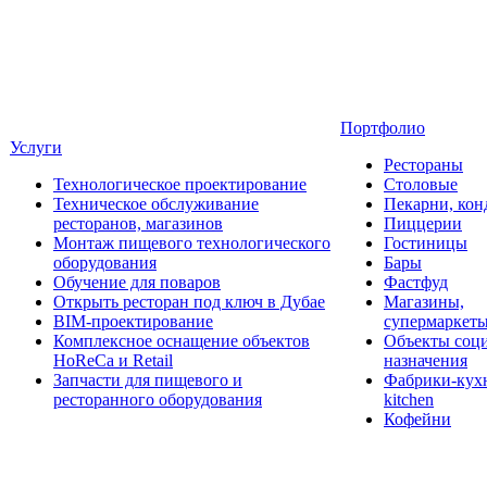
Портфолио
Услуги
Рестораны
Технологическое проектирование
Столовые
Техническое обслуживание
Пекарни, кон
ресторанов, магазинов
Пиццерии
Монтаж пищевого технологического
Гостиницы
оборудования
Бары
Обучение для поваров
Фастфуд
Открыть ресторан под ключ в Дубае
Магазины,
BIM-проектирование
супермаркет
Комплексное оснащение объектов
Объекты соц
HoReCa и Retail
назначения
Запчасти для пищевого и
Фабрики-кухн
ресторанного оборудования
kitchen
Кофейни