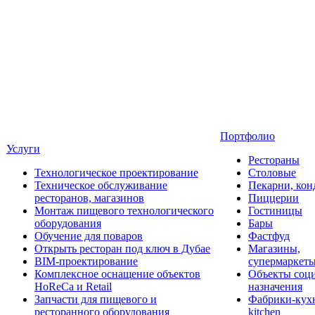
Портфолио
Услуги
Рестораны
Технологическое проектирование
Столовые
Техническое обслуживание
Пекарни, кон
ресторанов, магазинов
Пиццерии
Монтаж пищевого технологического
Гостиницы
оборудования
Бары
Обучение для поваров
Фастфуд
Открыть ресторан под ключ в Дубае
Магазины,
BIM-проектирование
супермаркет
Комплексное оснащение объектов
Объекты соц
HoReCa и Retail
назначения
Запчасти для пищевого и
Фабрики-кухн
ресторанного оборудования
kitchen