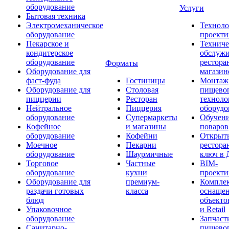
оборудование
Услуги
Бытовая техника
Электромеханическое
Техноло
оборудование
проекти
Пекарское и
Техниче
кондитерское
обслуж
оборудование
рестора
Форматы
Оборудование для
магазин
фаст-фуда
Гостиницы
Монтаж
Оборудование для
Столовая
пищево
пиццерии
Ресторан
техноло
Нейтральное
Пиццерия
оборудо
оборудование
Супермаркеты
Обучени
Кофейное
и магазины
поваров
оборудование
Кофейни
Открыт
Моечное
Пекарни
рестора
оборудование
Шаурмичные
ключ в 
Торговое
Частные
BIM-
оборудование
кухни
проекти
Оборудование для
премиум-
Компле
раздачи готовых
класса
оснаще
блюд
объекто
Упаковочное
и Retail
оборудование
Запчаст
Санитарно-
пищевог