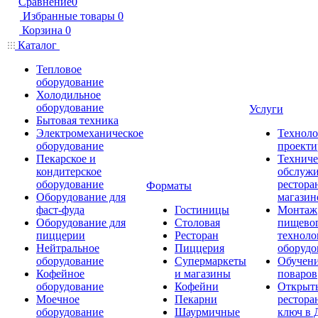
Сравнение
0
Избранные товары
0
Корзина
0
Каталог
Тепловое
оборудование
Холодильное
оборудование
Услуги
Бытовая техника
Электромеханическое
Техноло
оборудование
проекти
Пекарское и
Техниче
кондитерское
обслуж
оборудование
рестора
Форматы
Оборудование для
магазин
фаст-фуда
Гостиницы
Монтаж
Оборудование для
Столовая
пищево
пиццерии
Ресторан
техноло
Нейтральное
Пиццерия
оборудо
оборудование
Супермаркеты
Обучени
Кофейное
и магазины
поваров
оборудование
Кофейни
Открыт
Моечное
Пекарни
рестора
оборудование
Шаурмичные
ключ в 