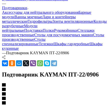
—
Подтоварники
Аксессуары для нейтрального оборудования
Барные
модули
Ванны моечные
Лари и контейнеры
металлические
Гидрофильтры
Зонты вентиляционные
Колоды
разрубочные
Модули
нейтральные
Подставки
Полки
Рукомойники
Стеллажи
производственные
Столы для посудомоечных машин
Столы
производственные
Столы
специализированные
Тележки
Шкафы гардеробные
Шкафы
кухонные
—
Подтоварник KAYMAN ПТ-22/0906
Подтоварник KAYMAN ПТ-22/0906