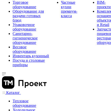
Торговое
Частные
BIM-
оборудование
кухни
проекти
Оборудование для
премиум-
Компле
раздачи готовых
класса
оснаще
блюд
объекто
Упаковочное
и Retail
оборудование
Запчаст
Санитарно-
пищевог
гигиеническое
рестора
оборудование
оборудо
Весовое
оборудование
Инвентарь кухонный
Посуда и столовые
приборы
Каталог
Тепловое
оборудование
Холодильное