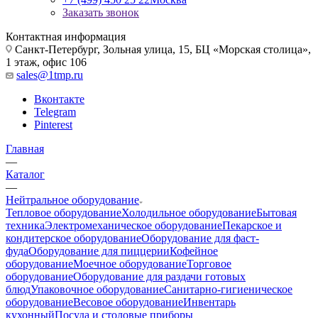
Заказать звонок
Контактная информация
Санкт-Петербург, Зольная улица, 15, БЦ «Морская столица»,
1 этаж, офис 106
sales@1tmp.ru
Вконтакте
Telegram
Pinterest
Главная
—
Каталог
—
Нейтральное оборудование
Тепловое оборудование
Холодильное оборудование
Бытовая
техника
Электромеханическое оборудование
Пекарское и
кондитерское оборудование
Оборудование для фаст-
фуда
Оборудование для пиццерии
Кофейное
оборудование
Моечное оборудование
Торговое
оборудование
Оборудование для раздачи готовых
блюд
Упаковочное оборудование
Санитарно-гигиеническое
оборудование
Весовое оборудование
Инвентарь
кухонный
Посуда и столовые приборы