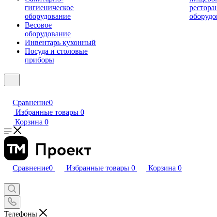
гигиеническое
рестора
оборудование
оборудо
Весовое
оборудование
Инвентарь кухонный
Посуда и столовые
приборы
Сравнение
0
Избранные товары
0
Корзина
0
Сравнение
0
Избранные товары
0
Корзина
0
Телефоны