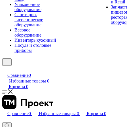
и Retail
Упаковочное
Запчаст
оборудование
пищевог
Санитарно-
рестора
гигиеническое
оборудо
оборудование
Весовое
оборудование
Инвентарь кухонный
Посуда и столовые
приборы
Сравнение
0
Избранные товары
0
Корзина
0
Сравнение
0
Избранные товары
0
Корзина
0