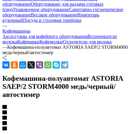
оборудование
Оборудование для раздачи готовых
блюд
Упаковочное оборудование
Санитарно-гигиеническое
оборудование
Весовое оборудование
Инвентарь
кухонный
Посуда и столовые приборы
—
Кофемашины
Аксессуары для кофейного оборудования
Вспениватели
молока
Кофеварки
Кофемолки
Охладители для молока
—
Кофемашина-полуавтомат ASTORIA SAEP/2 STORM4000
медь/черный/автостимер
Кофемашина-полуавтомат ASTORIA
SAEP/2 STORM4000 медь/черный/
автостимер