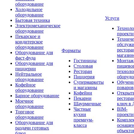
оборудование
Холодильное
оборудование
Услуги
Бытовая техника
Электромеханическое
Техноло
оборудование
проекти
Пекарское и
Техниче
кондитерское
обслуж
оборудование
рестора
Форматы
Оборудование для
магазин
фаст-фуда
Гостиницы
Монтаж
Оборудование для
Столовая
пищево
пиццерии
Ресторан
техноло
Нейтральное
Пиццерия
оборудо
оборудование
Супермаркеты
Обучени
Кофейное
и магазины
поваров
оборудование
Кофейни
Открыт
Барное оборудование
Пекарни
рестора
Моечное
Шаурмичные
ключ в 
оборудование
Частные
BIM-
Торговое
кухни
проекти
оборудование
премиум-
Компле
Оборудование для
класса
оснаще
раздачи готовых
объекто
блюд