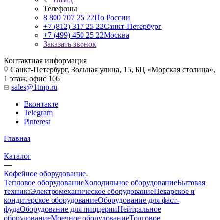
Телефоны
8 800 707 25 22
По России
+7 (812) 317 25 22
Санкт-Петербург
+7 (499) 450 25 22
Москва
Заказать звонок
Контактная информация
Санкт-Петербург, Зольная улица, 15, БЦ «Морская столица»,
1 этаж, офис 106
sales@1tmp.ru
Вконтакте
Telegram
Pinterest
Главная
—
Каталог
—
Кофейное оборудование
Тепловое оборудование
Холодильное оборудование
Бытовая
техника
Электромеханическое оборудование
Пекарское и
кондитерское оборудование
Оборудование для фаст-
фуда
Оборудование для пиццерии
Нейтральное
оборудование
Моечное оборудование
Торговое