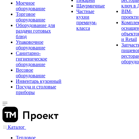
Пекарни
рестора
Моечное
Шаурмичные
ключ в 
оборудование
Частные
BIM-
Торговое
кухни
проекти
оборудование
премиум-
Компле
Оборудование для
класса
оснаще
раздачи готовых
объекто
блюд
и Retail
Упаковочное
Запчаст
оборудование
пищевог
Санитарно-
рестора
гигиеническое
оборудо
оборудование
Весовое
оборудование
Инвентарь кухонный
Посуда и столовые
приборы
Каталог
Тепловое