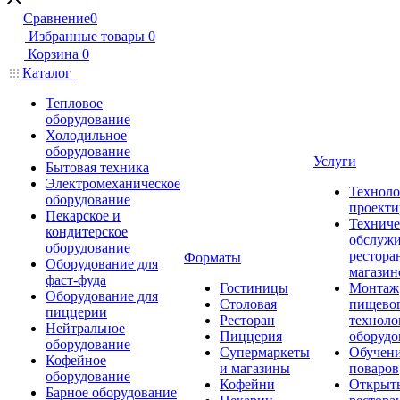
Сравнение
0
Избранные товары
0
Корзина
0
Каталог
Тепловое
оборудование
Холодильное
оборудование
Услуги
Бытовая техника
Электромеханическое
Техноло
оборудование
проекти
Пекарское и
Техниче
кондитерское
обслуж
оборудование
рестора
Форматы
Оборудование для
магазин
фаст-фуда
Гостиницы
Монтаж
Оборудование для
Столовая
пищево
пиццерии
Ресторан
техноло
Нейтральное
Пиццерия
оборудо
оборудование
Супермаркеты
Обучени
Кофейное
и магазины
поваров
оборудование
Кофейни
Открыт
Барное оборудование