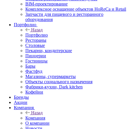
BIM-проектирование
Комплексное оснащение объектов HoReCa и Retail
Запчасти для пищевого и ресторанного
оборудования
Портфолио
Назад
Портфолио
Рестораны
Столовые
Пекарни, кондитерские
Пиццерии
Гостиницы
Бары
Фастфуд
Магазины, супермаркеты
Объекты социального назначения
Фабрики-кухни, Dark kitchen
Кофейни
Бренды
Акции
Компания
Назад
Компания
О компании
Новости