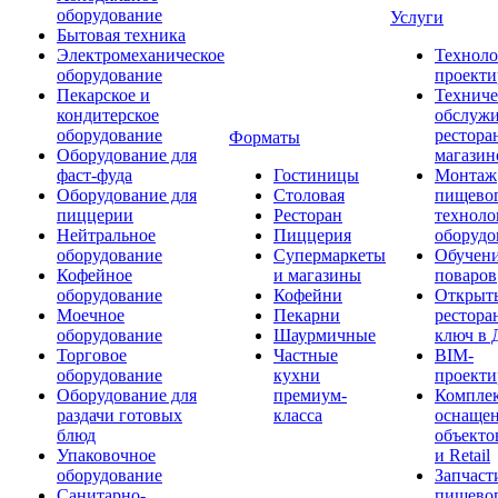
оборудование
Услуги
Бытовая техника
Электромеханическое
Техноло
оборудование
проекти
Пекарское и
Техниче
кондитерское
обслуж
оборудование
рестора
Форматы
Оборудование для
магазин
фаст-фуда
Гостиницы
Монтаж
Оборудование для
Столовая
пищево
пиццерии
Ресторан
техноло
Нейтральное
Пиццерия
оборудо
оборудование
Супермаркеты
Обучени
Кофейное
и магазины
поваров
оборудование
Кофейни
Открыт
Моечное
Пекарни
рестора
оборудование
Шаурмичные
ключ в 
Торговое
Частные
BIM-
оборудование
кухни
проекти
Оборудование для
премиум-
Компле
раздачи готовых
класса
оснаще
блюд
объекто
Упаковочное
и Retail
оборудование
Запчаст
Санитарно-
пищевог