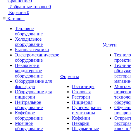
Сравнение
0
Избранные товары
0
Корзина
0
Каталог
Тепловое
оборудование
Холодильное
оборудование
Услуги
Бытовая техника
Электромеханическое
Техноло
оборудование
проекти
Пекарское и
Техниче
кондитерское
обслуж
оборудование
рестора
Форматы
Оборудование для
магазин
фаст-фуда
Гостиницы
Монтаж
Оборудование для
Столовая
пищево
пиццерии
Ресторан
техноло
Нейтральное
Пиццерия
оборудо
оборудование
Супермаркеты
Обучени
Кофейное
и магазины
поваров
оборудование
Кофейни
Открыт
Моечное
Пекарни
рестора
оборудование
Шаурмичные
ключ в 