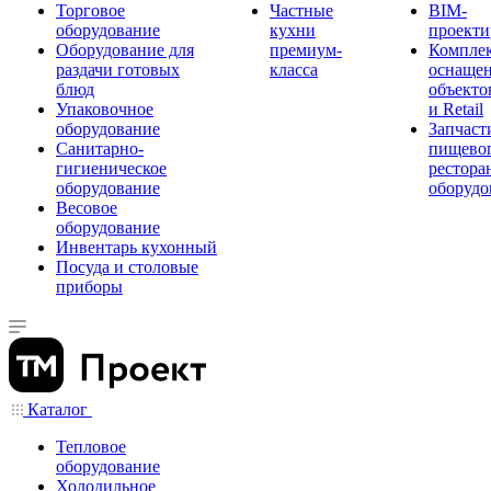
Торговое
Частные
BIM-
оборудование
кухни
проекти
Оборудование для
премиум-
Компле
раздачи готовых
класса
оснаще
блюд
объекто
Упаковочное
и Retail
оборудование
Запчаст
Санитарно-
пищевог
гигиеническое
рестора
оборудование
оборудо
Весовое
оборудование
Инвентарь кухонный
Посуда и столовые
приборы
Каталог
Тепловое
оборудование
Холодильное