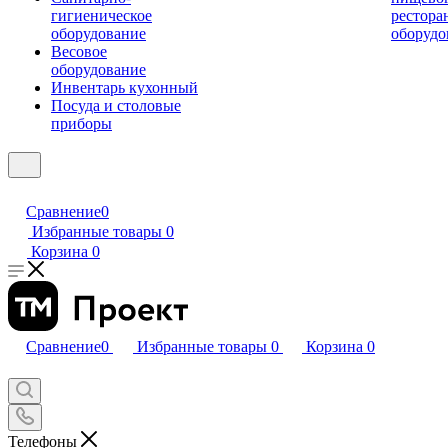
гигиеническое
рестора
оборудование
оборудо
Весовое
оборудование
Инвентарь кухонный
Посуда и столовые
приборы
Сравнение
0
Избранные товары
0
Корзина
0
Сравнение
0
Избранные товары
0
Корзина
0
Телефоны