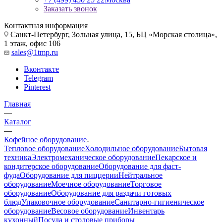
Заказать звонок
Контактная информация
Санкт-Петербург, Зольная улица, 15, БЦ «Морская столица»,
1 этаж, офис 106
sales@1tmp.ru
Вконтакте
Telegram
Pinterest
Главная
—
Каталог
—
Кофейное оборудование
Тепловое оборудование
Холодильное оборудование
Бытовая
техника
Электромеханическое оборудование
Пекарское и
кондитерское оборудование
Оборудование для фаст-
фуда
Оборудование для пиццерии
Нейтральное
оборудование
Моечное оборудование
Торговое
оборудование
Оборудование для раздачи готовых
блюд
Упаковочное оборудование
Санитарно-гигиеническое
оборудование
Весовое оборудование
Инвентарь
кухонный
Посуда и столовые приборы