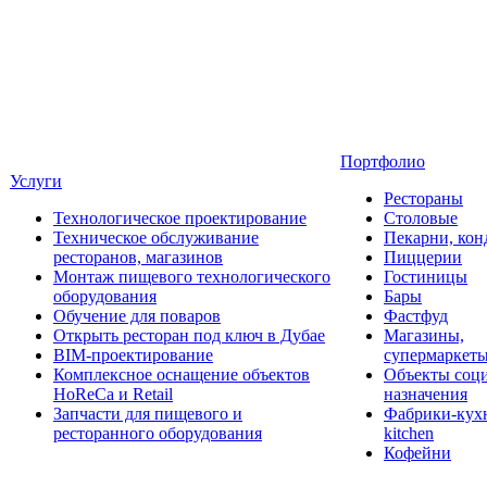
Портфолио
Услуги
Рестораны
Технологическое проектирование
Столовые
Техническое обслуживание
Пекарни, кон
ресторанов, магазинов
Пиццерии
Монтаж пищевого технологического
Гостиницы
оборудования
Бары
Обучение для поваров
Фастфуд
Открыть ресторан под ключ в Дубае
Магазины,
BIM-проектирование
супермаркет
Комплексное оснащение объектов
Объекты соц
HoReCa и Retail
назначения
Запчасти для пищевого и
Фабрики-кухн
ресторанного оборудования
kitchen
Кофейни