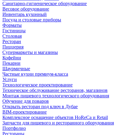
Санитарно-гигиеническое оборудование
Весовое оборудование
Инвентарь кухонный
Посуда и столовые приборы
Форматы
Гостиницы
Столовая
Ресторан
Пиццерия
Супермаркеты и магазины
Кофейни
Пекарни
Шаурмичные
Частные кухни премиум-класса
Услуги
Технологическое проектирование
Техническое обслуживание ресторанов, магазинов
Монтаж пищевого технологического оборудования
Обучение для поваров
Открыть ресторан под ключ в Дубае
BIM-проектирование
Комплексное оснащение объектов HoReCa и Retail
Запчасти для пищевого и ресторанного оборудования
Портфолио
Рестораны