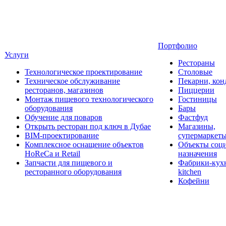
Портфолио
Услуги
Рестораны
Технологическое проектирование
Столовые
Техническое обслуживание
Пекарни, кон
ресторанов, магазинов
Пиццерии
Монтаж пищевого технологического
Гостиницы
оборудования
Бары
Обучение для поваров
Фастфуд
Открыть ресторан под ключ в Дубае
Магазины,
BIM-проектирование
супермаркет
Комплексное оснащение объектов
Объекты соц
HoReCa и Retail
назначения
Запчасти для пищевого и
Фабрики-кухн
ресторанного оборудования
kitchen
Кофейни