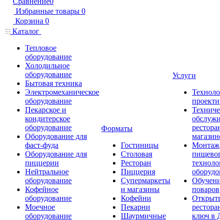
Сравнение
0
Избранные товары
0
Корзина
0
Каталог
Тепловое
оборудование
Холодильное
оборудование
Услуги
Бытовая техника
Электромеханическое
Техноло
оборудование
проекти
Пекарское и
Техниче
кондитерское
обслуж
оборудование
рестора
Форматы
Оборудование для
магазин
фаст-фуда
Гостиницы
Монтаж
Оборудование для
Столовая
пищево
пиццерии
Ресторан
техноло
Нейтральное
Пиццерия
оборудо
оборудование
Супермаркеты
Обучени
Кофейное
и магазины
поваров
оборудование
Кофейни
Открыт
Моечное
Пекарни
рестора
оборудование
Шаурмичные
ключ в 