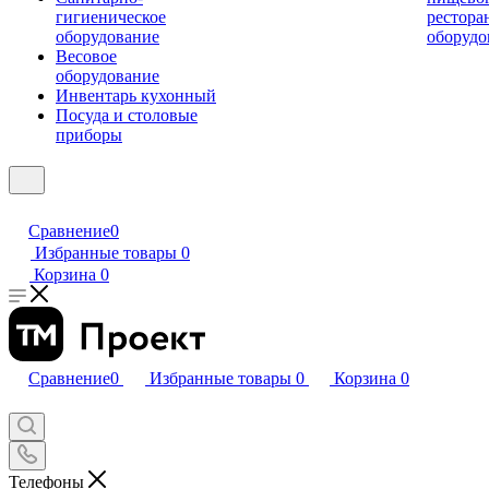
гигиеническое
рестора
оборудование
оборудо
Весовое
оборудование
Инвентарь кухонный
Посуда и столовые
приборы
Сравнение
0
Избранные товары
0
Корзина
0
Сравнение
0
Избранные товары
0
Корзина
0
Телефоны