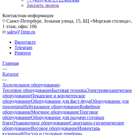
Заказать звонок
Контактная информация
Санкт-Петербург, Зольная улица, 15, БЦ «Морская столица»,
1 этаж, офис 106
sales@1tmp.ru
Вконтакте
Telegram
Pinterest
Главная
—
Каталог
—
Холодильное оборудование
Тепловое оборудование
Бытовая техника
Электромеханическое
оборудование
Пекарское и кондитерское
оборудование
Оборудование для фаст-фуда
Оборудование для
пиццерии
Нейтральное оборудование
Кофейное
оборудование
Моечное оборудование
Торговое
оборудование
Оборудование для раздачи готовых
блюд
Упаковочное оборудование
Санитарно-гигиеническое
оборудование
Весовое оборудование
Инвентарь
кухонный
Посуда и столовые приборы