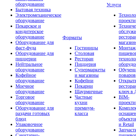
оборудование
Услуги
Бытовая техника
Электромеханическое
Техноло
оборудование
проекти
Пекарское и
Техниче
кондитерское
обслуж
оборудование
рестора
Форматы
Оборудование для
магазин
фаст-фуда
Гостиницы
Монтаж
Оборудование для
Столовая
пищево
пиццерии
Ресторан
техноло
Нейтральное
Пиццерия
оборудо
оборудование
Супермаркеты
Обучени
Кофейное
и магазины
поваров
оборудование
Кофейни
Открыт
Моечное
Пекарни
рестора
оборудование
Шаурмичные
ключ в 
Торговое
Частные
BIM-
оборудование
кухни
проекти
Оборудование для
премиум-
Компле
раздачи готовых
класса
оснаще
блюд
объекто
Упаковочное
и Retail
оборудование
Запчаст
Санитарно-
пищевог