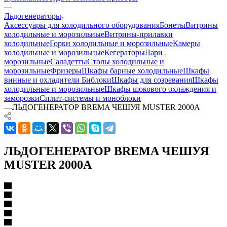
—
Льдогенераторы
Аксессуары для холодильного оборудования
Бонеты
Витрины
холодильные и морозильные
Витрины-прилавки
холодильные
Горки холодильные и морозильные
Камеры
холодильные и морозильные
Кегераторы
Лари
морозильные
Саладетты
Столы холодильные и
морозильные
Фризеры
Шкафы барные холодильные
Шкафы
винные и охладители
Библоки
Шкафы для созревания
Шкафы
холодильные и морозильные
Шкафы шокового охлаждения и
заморозки
Сплит-системы и моноблоки
—
ЛЬДОГЕНЕРАТОР BREMA ЧЕШУЯ MUSTER 2000A
ЛЬДОГЕНЕРАТОР BREMA ЧЕШУЯ
MUSTER 2000A