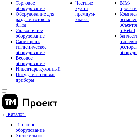
Торговое
Частные
BIM-
оборудование
кухни
проекти
Оборудование для
премиум-
Компле
раздачи готовых
класса
оснаще
блюд
объекто
Упаковочное
и Retail
оборудование
Запчаст
Санитарно-
пищевог
гигиеническое
рестора
оборудование
оборудо
Весовое
оборудование
Инвентарь кухонный
Посуда и столовые
приборы
Каталог
Тепловое
оборудование
Холодильное