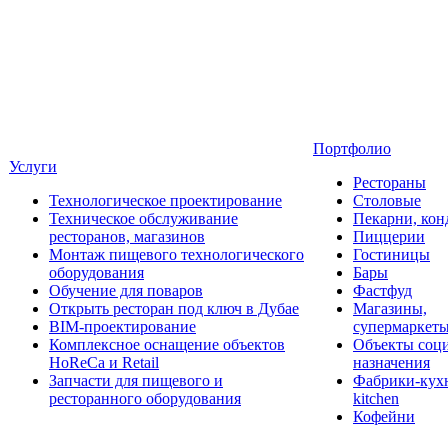
Портфолио
Услуги
Рестораны
Технологическое проектирование
Столовые
Техническое обслуживание
Пекарни, кон
ресторанов, магазинов
Пиццерии
Монтаж пищевого технологического
Гостиницы
оборудования
Бары
Обучение для поваров
Фастфуд
Открыть ресторан под ключ в Дубае
Магазины,
BIM-проектирование
супермаркет
Комплексное оснащение объектов
Объекты соц
HoReCa и Retail
назначения
Запчасти для пищевого и
Фабрики-кухн
ресторанного оборудования
kitchen
Кофейни