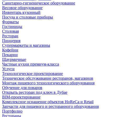
Санитарно-гигиеническое оборудование
Весовое оборудование
Инвентарь кухонный
Посуда и столовые приборы
Форматы
Гостиницы
Столовая
Ресторан
Пиццерия
Супермаркеты и магазины
Кофейни
Пекарни
Шаурмичные
Частные кухни премиум-класса
Услуги
Технологическое проектирование
Техническое обслуживание ресторанов, магазинов
Монтаж пищевого технологического оборудования
Обучение для поваров
Открыть ресторан под ключ в Дубае
BIM-проектирование
Комплексное оснащение объектов HoReCa и Retail
Запчасти для пищевого и ресторанного оборудования
Портфолио
Рестораны