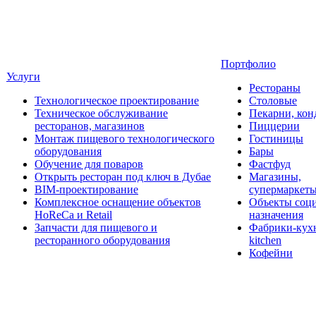
Портфолио
Услуги
Рестораны
Технологическое проектирование
Столовые
Техническое обслуживание
Пекарни, кон
ресторанов, магазинов
Пиццерии
Монтаж пищевого технологического
Гостиницы
оборудования
Бары
Обучение для поваров
Фастфуд
Открыть ресторан под ключ в Дубае
Магазины,
BIM-проектирование
супермаркет
Комплексное оснащение объектов
Объекты соц
HoReCa и Retail
назначения
Запчасти для пищевого и
Фабрики-кухн
ресторанного оборудования
kitchen
Кофейни