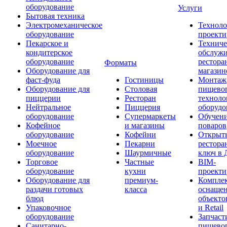
оборудование
Услуги
Бытовая техника
Электромеханическое
Техноло
оборудование
проекти
Пекарское и
Техниче
кондитерское
обслуж
оборудование
рестора
Форматы
Оборудование для
магазин
фаст-фуда
Гостиницы
Монтаж
Оборудование для
Столовая
пищево
пиццерии
Ресторан
техноло
Нейтральное
Пиццерия
оборудо
оборудование
Супермаркеты
Обучени
Кофейное
и магазины
поваров
оборудование
Кофейни
Открыт
Моечное
Пекарни
рестора
оборудование
Шаурмичные
ключ в 
Торговое
Частные
BIM-
оборудование
кухни
проекти
Оборудование для
премиум-
Компле
раздачи готовых
класса
оснаще
блюд
объекто
Упаковочное
и Retail
оборудование
Запчаст
Санитарно-
пищевог