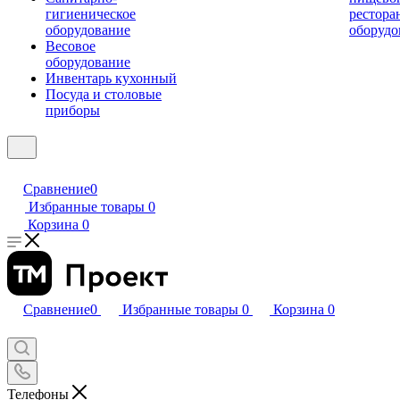
гигиеническое
рестора
оборудование
оборудо
Весовое
оборудование
Инвентарь кухонный
Посуда и столовые
приборы
Сравнение
0
Избранные товары
0
Корзина
0
Сравнение
0
Избранные товары
0
Корзина
0
Телефоны