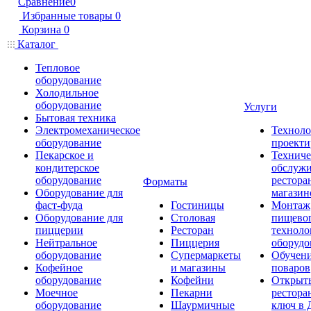
Сравнение
0
Избранные товары
0
Корзина
0
Каталог
Тепловое
оборудование
Холодильное
оборудование
Услуги
Бытовая техника
Электромеханическое
Техноло
оборудование
проекти
Пекарское и
Техниче
кондитерское
обслуж
оборудование
рестора
Форматы
Оборудование для
магазин
фаст-фуда
Гостиницы
Монтаж
Оборудование для
Столовая
пищево
пиццерии
Ресторан
техноло
Нейтральное
Пиццерия
оборудо
оборудование
Супермаркеты
Обучени
Кофейное
и магазины
поваров
оборудование
Кофейни
Открыт
Моечное
Пекарни
рестора
оборудование
Шаурмичные
ключ в 