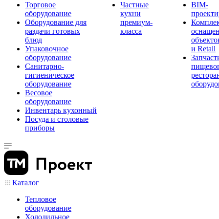
Торговое
Частные
BIM-
оборудование
кухни
проекти
Оборудование для
премиум-
Компле
раздачи готовых
класса
оснаще
блюд
объекто
Упаковочное
и Retail
оборудование
Запчаст
Санитарно-
пищевог
гигиеническое
рестора
оборудование
оборудо
Весовое
оборудование
Инвентарь кухонный
Посуда и столовые
приборы
Каталог
Тепловое
оборудование
Холодильное