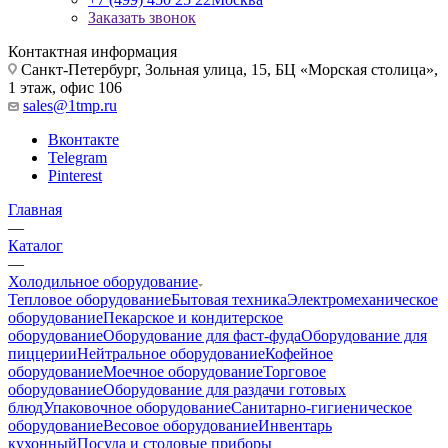
Заказать звонок
Контактная информация
Санкт-Петербург, Зольная улица, 15, БЦ «Морская столица»,
1 этаж, офис 106
sales@1tmp.ru
Вконтакте
Telegram
Pinterest
Главная
—
Каталог
—
Холодильное оборудование
Тепловое оборудование
Бытовая техника
Электромеханическое
оборудование
Пекарское и кондитерское
оборудование
Оборудование для фаст-фуда
Оборудование для
пиццерии
Нейтральное оборудование
Кофейное
оборудование
Моечное оборудование
Торговое
оборудование
Оборудование для раздачи готовых
блюд
Упаковочное оборудование
Санитарно-гигиеническое
оборудование
Весовое оборудование
Инвентарь
кухонный
Посуда и столовые приборы