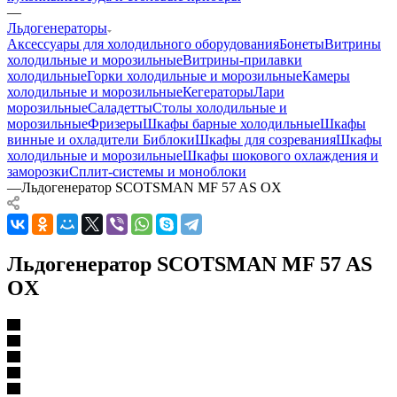
—
Льдогенераторы
Аксессуары для холодильного оборудования
Бонеты
Витрины
холодильные и морозильные
Витрины-прилавки
холодильные
Горки холодильные и морозильные
Камеры
холодильные и морозильные
Кегераторы
Лари
морозильные
Саладетты
Столы холодильные и
морозильные
Фризеры
Шкафы барные холодильные
Шкафы
винные и охладители
Библоки
Шкафы для созревания
Шкафы
холодильные и морозильные
Шкафы шокового охлаждения и
заморозки
Сплит-системы и моноблоки
—
Льдогенератор SCOTSMAN MF 57 AS OX
Льдогенератор SCOTSMAN MF 57 AS
OX