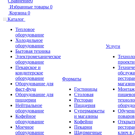
Сравнение
0
Избранные товары
0
Корзина
0
Каталог
Тепловое
оборудование
Холодильное
оборудование
Услуги
Бытовая техника
Электромеханическое
Техноло
оборудование
проекти
Пекарское и
Техниче
кондитерское
обслуж
оборудование
рестора
Форматы
Оборудование для
магазин
фаст-фуда
Гостиницы
Монтаж
Оборудование для
Столовая
пищево
пиццерии
Ресторан
техноло
Нейтральное
Пиццерия
оборудо
оборудование
Супермаркеты
Обучени
Кофейное
и магазины
поваров
оборудование
Кофейни
Открыт
Моечное
Пекарни
рестора
оборудование
Шаурмичные
ключ в 