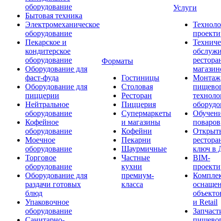
оборудование
Услуги
Бытовая техника
Электромеханическое
Техноло
оборудование
проекти
Пекарское и
Техниче
кондитерское
обслуж
оборудование
рестора
Форматы
Оборудование для
магазин
фаст-фуда
Гостиницы
Монтаж
Оборудование для
Столовая
пищево
пиццерии
Ресторан
техноло
Нейтральное
Пиццерия
оборудо
оборудование
Супермаркеты
Обучени
Кофейное
и магазины
поваров
оборудование
Кофейни
Открыт
Моечное
Пекарни
рестора
оборудование
Шаурмичные
ключ в 
Торговое
Частные
BIM-
оборудование
кухни
проекти
Оборудование для
премиум-
Компле
раздачи готовых
класса
оснаще
блюд
объекто
Упаковочное
и Retail
оборудование
Запчаст
Санитарно-
пищевог