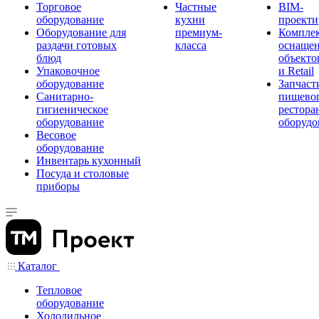
Торговое
Частные
BIM-
оборудование
кухни
проекти
Оборудование для
премиум-
Компле
раздачи готовых
класса
оснаще
блюд
объекто
Упаковочное
и Retail
оборудование
Запчаст
Санитарно-
пищевог
гигиеническое
рестора
оборудование
оборудо
Весовое
оборудование
Инвентарь кухонный
Посуда и столовые
приборы
Каталог
Тепловое
оборудование
Холодильное