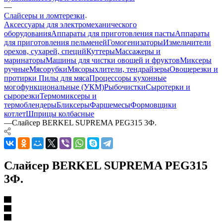
—
Слайсеры и ломтерезки
Аксессуары для электромеханического
оборудования
Аппараты для приготовления пасты
Аппараты
для приготовления пельменей
Гомогенизаторы
Измельчители
орехов, сухарей, специй
Куттеры
Массажеры и
маринаторы
Машины для чистки овощей и фруктов
Миксеры
ручные
Мясорубки
Мясорыхлители, тендрайзеры
Овощерезки и
протирки
Пилы для мяса
Процессоры кухонные
могофункциональные (УКМ)
Рыбочистки
Сыротерки и
сырорезки
Термомиксеры и
термоблендеры
Бликсеры
Фаршемесы
Формовщики
котлет
Шприцы колбасные
—
Слайсер BERKEL SUPREMA PEG315 3Ф.
Слайсер BERKEL SUPREMA PEG315
3Ф.