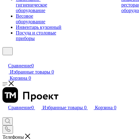
гигиеническое
рестора
оборудование
оборудо
Весовое
оборудование
Инвентарь кухонный
Посуда и столовые
приборы
Сравнение
0
Избранные товары
0
Корзина
0
Сравнение
0
Избранные товары
0
Корзина
0
Телефоны