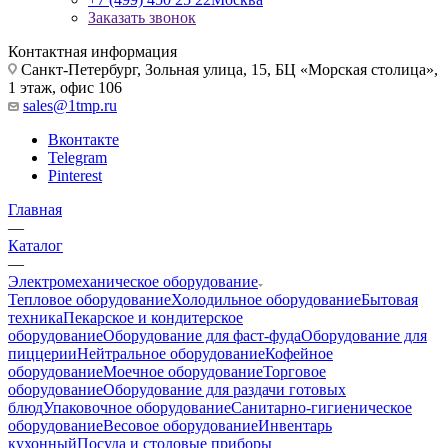
Заказать звонок
Контактная информация
Санкт-Петербург, Зольная улица, 15, БЦ «Морская столица»,
1 этаж, офис 106
sales@1tmp.ru
Вконтакте
Telegram
Pinterest
Главная
—
Каталог
—
Электромеханическое оборудование
Тепловое оборудование
Холодильное оборудование
Бытовая
техника
Пекарское и кондитерское
оборудование
Оборудование для фаст-фуда
Оборудование для
пиццерии
Нейтральное оборудование
Кофейное
оборудование
Моечное оборудование
Торговое
оборудование
Оборудование для раздачи готовых
блюд
Упаковочное оборудование
Санитарно-гигиеническое
оборудование
Весовое оборудование
Инвентарь
кухонный
Посуда и столовые приборы