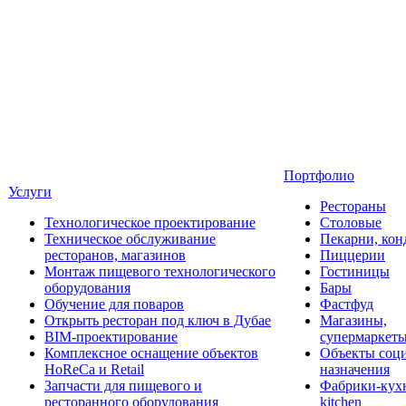
Портфолио
Услуги
Рестораны
Технологическое проектирование
Столовые
Техническое обслуживание
Пекарни, кон
ресторанов, магазинов
Пиццерии
Монтаж пищевого технологического
Гостиницы
оборудования
Бары
Обучение для поваров
Фастфуд
Открыть ресторан под ключ в Дубае
Магазины,
BIM-проектирование
супермаркет
Комплексное оснащение объектов
Объекты соц
HoReCa и Retail
назначения
Запчасти для пищевого и
Фабрики-кухн
ресторанного оборудования
kitchen