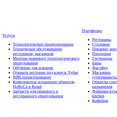
Портфолио
Услуги
Рестораны
Технологическое проектирование
Столовые
Техническое обслуживание
Пекарни, кон
ресторанов, магазинов
Пиццерии
Монтаж пищевого технологического
Гостиницы
оборудования
Бары
Обучение для поваров
Фастфуд
Открыть ресторан под ключ в Дубае
Магазины,
BIM-проектирование
супермаркет
Комплексное оснащение объектов
Объекты соц
HoReCa и Retail
назначения
Запчасти для пищевого и
Фабрики-кухн
ресторанного оборудования
kitchen
Кофейни