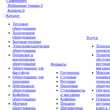
Сравнение
0
Избранные товары
0
Корзина
0
Каталог
Тепловое
оборудование
Холодильное
оборудование
Услуги
Бытовая техника
Электромеханическое
Техноло
оборудование
проекти
Пекарское и
Техниче
кондитерское
обслуж
оборудование
рестора
Форматы
Оборудование для
магазин
фаст-фуда
Гостиницы
Монтаж
Оборудование для
Столовая
пищево
пиццерии
Ресторан
техноло
Нейтральное
Пиццерия
оборудо
оборудование
Супермаркеты
Обучени
Кофейное
и магазины
поваров
оборудование
Кофейни
Открыт
Моечное
Пекарни
рестора
оборудование
Шаурмичные
ключ в 