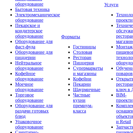
оборудование
Услуги
Бытовая техника
Электромеханическое
Техноло
оборудование
проекти
Пекарское и
Техниче
кондитерское
обслуж
оборудование
рестора
Форматы
Оборудование для
магазин
фаст-фуда
Гостиницы
Монтаж
Оборудование для
Столовая
пищево
пиццерии
Ресторан
техноло
Нейтральное
Пиццерия
оборудо
оборудование
Супермаркеты
Обучени
Кофейное
и магазины
поваров
оборудование
Кофейни
Открыт
Моечное
Пекарни
рестора
оборудование
Шаурмичные
ключ в 
Торговое
Частные
BIM-
оборудование
кухни
проекти
Оборудование для
премиум-
Компле
раздачи готовых
класса
оснаще
блюд
объекто
Упаковочное
и Retail
оборудование
Запчаст
Санитарно-
пищевог