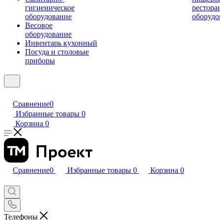
гигиеническое
рестора
оборудование
оборудо
Весовое
оборудование
Инвентарь кухонный
Посуда и столовые
приборы
Сравнение
0
Избранные товары
0
Корзина
0
Сравнение
0
Избранные товары
0
Корзина
0
Телефоны