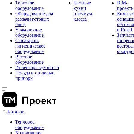
Торговое
Частные
BIM-
оборудование
кухни
проекти
Оборудование для
премиум-
Компле
раздачи готовых
класса
оснаще
блюд
объекто
Упаковочное
и Retail
оборудование
Запчаст
Санитарно-
пищевог
гигиеническое
рестора
оборудование
оборудо
Весовое
оборудование
Инвентарь кухонный
Посуда и столовые
приборы
Каталог
Тепловое
оборудование
Холодильное