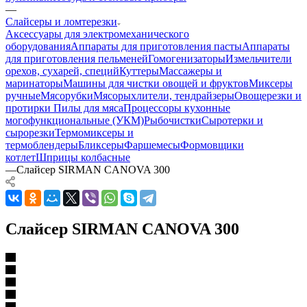
—
Слайсеры и ломтерезки
Аксессуары для электромеханического
оборудования
Аппараты для приготовления пасты
Аппараты
для приготовления пельменей
Гомогенизаторы
Измельчители
орехов, сухарей, специй
Куттеры
Массажеры и
маринаторы
Машины для чистки овощей и фруктов
Миксеры
ручные
Мясорубки
Мясорыхлители, тендрайзеры
Овощерезки и
протирки
Пилы для мяса
Процессоры кухонные
могофункциональные (УКМ)
Рыбочистки
Сыротерки и
сырорезки
Термомиксеры и
термоблендеры
Бликсеры
Фаршемесы
Формовщики
котлет
Шприцы колбасные
—
Слайсер SIRMAN CANOVA 300
Слайсер SIRMAN CANOVA 300