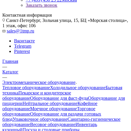
Заказать звонок
Контактная информация
Санкт-Петербург, Зольная улица, 15, БЦ «Морская столица»,
1 этаж, офис 106
sales@1tmp.ru
Вконтакте
Telegram
Pinterest
Главная
—
Каталог
—
Электромеханическое оборудование
Тепловое оборудование
Холодильное оборудование
Бытовая
техника
Пекарское и кондитерское
оборудование
Оборудование для фаст-фуда
Оборудование для
пиццерии
Нейтральное оборудование
Кофейное
оборудование
Моечное оборудование
Торговое
оборудование
Оборудование для раздачи готовых
блюд
Упаковочное оборудование
Санитарно-гигиеническое
оборудование
Весовое оборудование
Инвентарь
кухонный
Посуда и столовые приборы