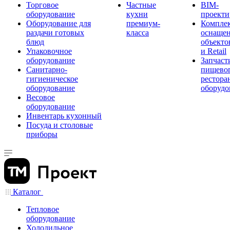
Торговое
Частные
BIM-
оборудование
кухни
проекти
Оборудование для
премиум-
Компле
раздачи готовых
класса
оснаще
блюд
объекто
Упаковочное
и Retail
оборудование
Запчаст
Санитарно-
пищевог
гигиеническое
рестора
оборудование
оборудо
Весовое
оборудование
Инвентарь кухонный
Посуда и столовые
приборы
Каталог
Тепловое
оборудование
Холодильное