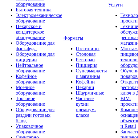
оборудование
Услуги
Бытовая техника
Электромеханическое
Техноло
оборудование
проекти
Пекарское и
Техниче
кондитерское
обслуж
оборудование
рестора
Форматы
Оборудование для
магазин
фаст-фуда
Гостиницы
Монтаж
Оборудование для
Столовая
пищево
пиццерии
Ресторан
техноло
Нейтральное
Пиццерия
оборудо
оборудование
Супермаркеты
Обучени
Кофейное
и магазины
поваров
оборудование
Кофейни
Открыт
Моечное
Пекарни
рестора
оборудование
Шаурмичные
ключ в 
Торговое
Частные
BIM-
оборудование
кухни
проекти
Оборудование для
премиум-
Компле
раздачи готовых
класса
оснаще
блюд
объекто
Упаковочное
и Retail
оборудование
Запчаст
Санитарно-
пищевог