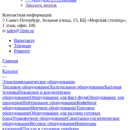
Заказать звонок
Контактная информация
Санкт-Петербург, Зольная улица, 15, БЦ «Морская столица»,
1 этаж, офис 106
sales@1tmp.ru
Вконтакте
Telegram
Pinterest
Главная
—
Каталог
—
Электромеханическое оборудование
Тепловое оборудование
Холодильное оборудование
Бытовая
техника
Пекарское и кондитерское
оборудование
Оборудование для фаст-фуда
Оборудование для
пиццерии
Нейтральное оборудование
Кофейное
оборудование
Моечное оборудование
Торговое
оборудование
Оборудование для раздачи готовых
блюд
Упаковочное оборудование
Санитарно-гигиеническое
оборудование
Весовое оборудование
Инвентарь
кухонный
Посуда и столовые приборы