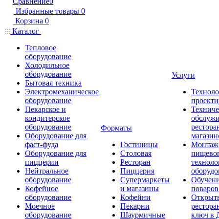
Сравнение
0
Избранные товары
0
Корзина
0
Каталог
Тепловое
оборудование
Холодильное
оборудование
Услуги
Бытовая техника
Электромеханическое
Техноло
оборудование
проекти
Пекарское и
Техниче
кондитерское
обслуж
оборудование
рестора
Форматы
Оборудование для
магазин
фаст-фуда
Гостиницы
Монтаж
Оборудование для
Столовая
пищево
пиццерии
Ресторан
техноло
Нейтральное
Пиццерия
оборудо
оборудование
Супермаркеты
Обучени
Кофейное
и магазины
поваров
оборудование
Кофейни
Открыт
Моечное
Пекарни
рестора
оборудование
Шаурмичные
ключ в 