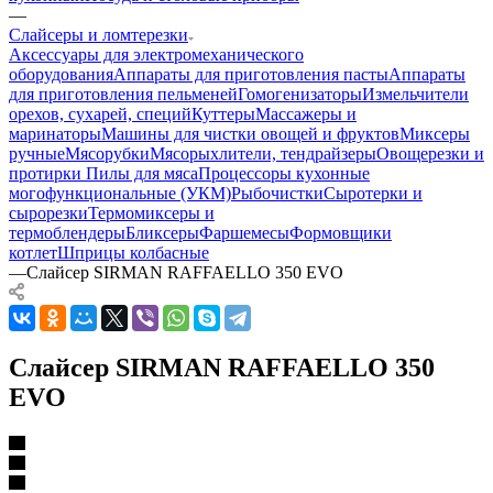
—
Слайсеры и ломтерезки
Аксессуары для электромеханического
оборудования
Аппараты для приготовления пасты
Аппараты
для приготовления пельменей
Гомогенизаторы
Измельчители
орехов, сухарей, специй
Куттеры
Массажеры и
маринаторы
Машины для чистки овощей и фруктов
Миксеры
ручные
Мясорубки
Мясорыхлители, тендрайзеры
Овощерезки и
протирки
Пилы для мяса
Процессоры кухонные
могофункциональные (УКМ)
Рыбочистки
Сыротерки и
сырорезки
Термомиксеры и
термоблендеры
Бликсеры
Фаршемесы
Формовщики
котлет
Шприцы колбасные
—
Слайсер SIRMAN RAFFAELLO 350 EVO
Слайсер SIRMAN RAFFAELLO 350
EVO