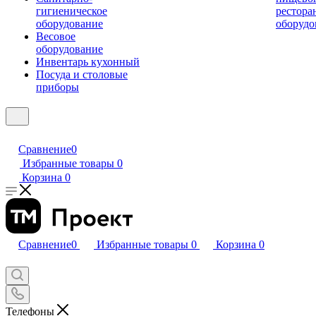
гигиеническое
рестора
оборудование
оборудо
Весовое
оборудование
Инвентарь кухонный
Посуда и столовые
приборы
Сравнение
0
Избранные товары
0
Корзина
0
Сравнение
0
Избранные товары
0
Корзина
0
Телефоны