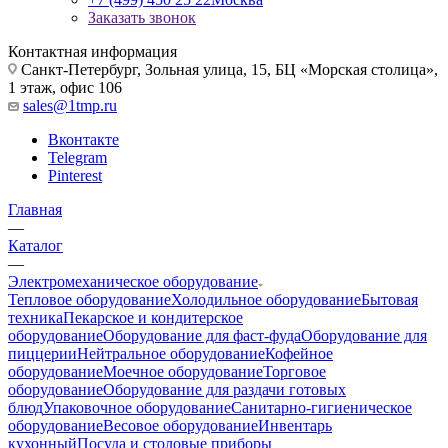
Заказать звонок
Контактная информация
Санкт-Петербург, Зольная улица, 15, БЦ «Морская столица»,
1 этаж, офис 106
sales@1tmp.ru
Вконтакте
Telegram
Pinterest
Главная
—
Каталог
—
Электромеханическое оборудование
Тепловое оборудование
Холодильное оборудование
Бытовая
техника
Пекарское и кондитерское
оборудование
Оборудование для фаст-фуда
Оборудование для
пиццерии
Нейтральное оборудование
Кофейное
оборудование
Моечное оборудование
Торговое
оборудование
Оборудование для раздачи готовых
блюд
Упаковочное оборудование
Санитарно-гигиеническое
оборудование
Весовое оборудование
Инвентарь
кухонный
Посуда и столовые приборы