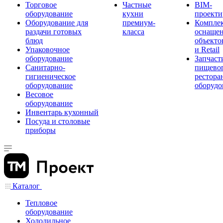
Торговое
Частные
BIM-
оборудование
кухни
проекти
Оборудование для
премиум-
Компле
раздачи готовых
класса
оснаще
блюд
объекто
Упаковочное
и Retail
оборудование
Запчаст
Санитарно-
пищевог
гигиеническое
рестора
оборудование
оборудо
Весовое
оборудование
Инвентарь кухонный
Посуда и столовые
приборы
Каталог
Тепловое
оборудование
Холодильное