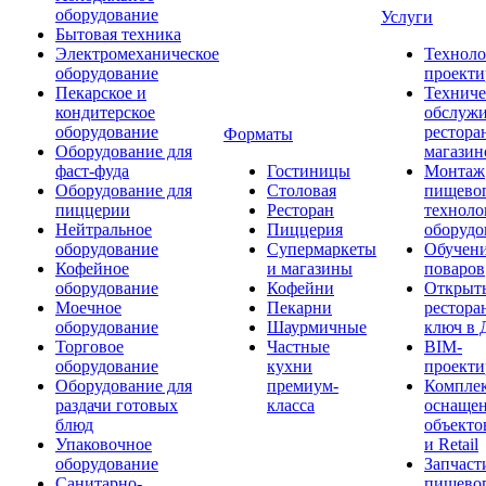
оборудование
Услуги
Бытовая техника
Электромеханическое
Техноло
оборудование
проекти
Пекарское и
Техниче
кондитерское
обслуж
оборудование
рестора
Форматы
Оборудование для
магазин
фаст-фуда
Гостиницы
Монтаж
Оборудование для
Столовая
пищево
пиццерии
Ресторан
техноло
Нейтральное
Пиццерия
оборудо
оборудование
Супермаркеты
Обучени
Кофейное
и магазины
поваров
оборудование
Кофейни
Открыт
Моечное
Пекарни
рестора
оборудование
Шаурмичные
ключ в 
Торговое
Частные
BIM-
оборудование
кухни
проекти
Оборудование для
премиум-
Компле
раздачи готовых
класса
оснаще
блюд
объекто
Упаковочное
и Retail
оборудование
Запчаст
Санитарно-
пищевог