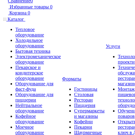
Сравнение
0
Избранные товары
0
Корзина
0
Каталог
Тепловое
оборудование
Холодильное
оборудование
Услуги
Бытовая техника
Электромеханическое
Техноло
оборудование
проекти
Пекарское и
Техниче
кондитерское
обслуж
оборудование
рестора
Форматы
Оборудование для
магазин
фаст-фуда
Гостиницы
Монтаж
Оборудование для
Столовая
пищево
пиццерии
Ресторан
техноло
Нейтральное
Пиццерия
оборудо
оборудование
Супермаркеты
Обучени
Кофейное
и магазины
поваров
оборудование
Кофейни
Открыт
Моечное
Пекарни
рестора
оборудование
Шаурмичные
ключ в 