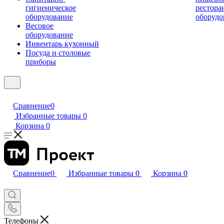
гигиеническое
рестора
оборудование
оборудо
Весовое
оборудование
Инвентарь кухонный
Посуда и столовые
приборы
Сравнение
0
Избранные товары
0
Корзина
0
Сравнение
0
Избранные товары
0
Корзина
0
Телефоны