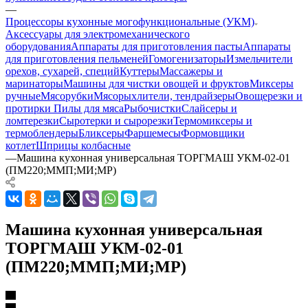
—
Процессоры кухонные могофункциональные (УКМ)
Аксессуары для электромеханического
оборудования
Аппараты для приготовления пасты
Аппараты
для приготовления пельменей
Гомогенизаторы
Измельчители
орехов, сухарей, специй
Куттеры
Массажеры и
маринаторы
Машины для чистки овощей и фруктов
Миксеры
ручные
Мясорубки
Мясорыхлители, тендрайзеры
Овощерезки и
протирки
Пилы для мяса
Рыбочистки
Слайсеры и
ломтерезки
Сыротерки и сырорезки
Термомиксеры и
термоблендеры
Бликсеры
Фаршемесы
Формовщики
котлет
Шприцы колбасные
—
Машина кухонная универсальная ТОРГМАШ УКМ-02-01
(ПМ220;ММП;МИ;МР)
Машина кухонная универсальная
ТОРГМАШ УКМ-02-01
(ПМ220;ММП;МИ;МР)