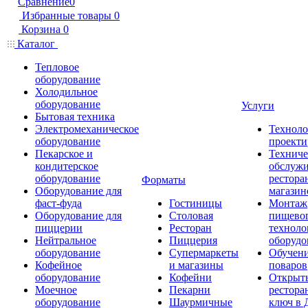
Сравнение
0
Избранные товары
0
Корзина
0
Каталог
Тепловое
оборудование
Холодильное
оборудование
Услуги
Бытовая техника
Электромеханическое
Техноло
оборудование
проекти
Пекарское и
Техниче
кондитерское
обслуж
оборудование
рестора
Форматы
Оборудование для
магазин
фаст-фуда
Гостиницы
Монтаж
Оборудование для
Столовая
пищево
пиццерии
Ресторан
техноло
Нейтральное
Пиццерия
оборудо
оборудование
Супермаркеты
Обучени
Кофейное
и магазины
поваров
оборудование
Кофейни
Открыт
Моечное
Пекарни
рестора
оборудование
Шаурмичные
ключ в 