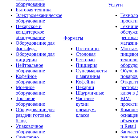
оборудование
Услуги
Бытовая техника
Электромеханическое
Техноло
оборудование
проекти
Пекарское и
Техниче
кондитерское
обслуж
оборудование
рестора
Форматы
Оборудование для
магазин
фаст-фуда
Гостиницы
Монтаж
Оборудование для
Столовая
пищево
пиццерии
Ресторан
техноло
Нейтральное
Пиццерия
оборудо
оборудование
Супермаркеты
Обучени
Кофейное
и магазины
поваров
оборудование
Кофейни
Открыт
Моечное
Пекарни
рестора
оборудование
Шаурмичные
ключ в 
Торговое
Частные
BIM-
оборудование
кухни
проекти
Оборудование для
премиум-
Компле
раздачи готовых
класса
оснаще
блюд
объекто
Упаковочное
и Retail
оборудование
Запчаст
Санитарно-
пищевог