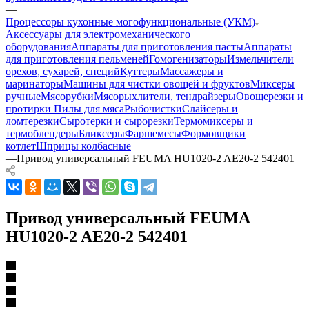
—
Процессоры кухонные могофункциональные (УКМ)
Аксессуары для электромеханического
оборудования
Аппараты для приготовления пасты
Аппараты
для приготовления пельменей
Гомогенизаторы
Измельчители
орехов, сухарей, специй
Куттеры
Массажеры и
маринаторы
Машины для чистки овощей и фруктов
Миксеры
ручные
Мясорубки
Мясорыхлители, тендрайзеры
Овощерезки и
протирки
Пилы для мяса
Рыбочистки
Слайсеры и
ломтерезки
Сыротерки и сырорезки
Термомиксеры и
термоблендеры
Бликсеры
Фаршемесы
Формовщики
котлет
Шприцы колбасные
—
Привод универсальный FEUMA HU1020-2 AE20-2 542401
Привод универсальный FEUMA
HU1020-2 AE20-2 542401