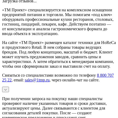
Загрузка отзывов...
«ТМ Проект» специализируется на комплексном оснащении
предприятий питания и торговли. Мы помогаем «под ключ»
оборудовать профессиональные кухни ресторанов, столовых,
гостиниц, пиццерий, пекарен, кафе. Действуем поэтапно —
от консультации и анализа гастрономического формата до
ввода объекта в эксплуатацию.
На сайте «ТМ Проект» размещен каталог техники для HoReCa
и продуктового Retail. В нем собраны товары ведущих
брендов. Под любую концепцию, масштаб и бюджет. Клиент
может изучить предложения заводов, сравнить цены и
характеристики. А затем обратиться к менеджерам компании,
чтобы они сформировали заказ и выставили счет на оплату.
Связаться со специалистами возможно по телефону
8 800 707
25 22
, email:
sales@1tmp.ru
, через онлайн-чат на сайте.
При получении запроса на покупку наши специалисты
проверяют наличие указанных товаров и сроки доставки,
актуализируют цены. Далее связываются с клиентом для
согласования деталей покупки. После — создают
коммерческое предложение и присылают счет.