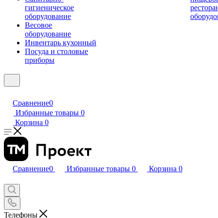
гигиеническое
рестора
оборудование
оборудо
Весовое
оборудование
Инвентарь кухонный
Посуда и столовые
приборы
Сравнение
0
Избранные товары
0
Корзина
0
Сравнение
0
Избранные товары
0
Корзина
0
Телефоны