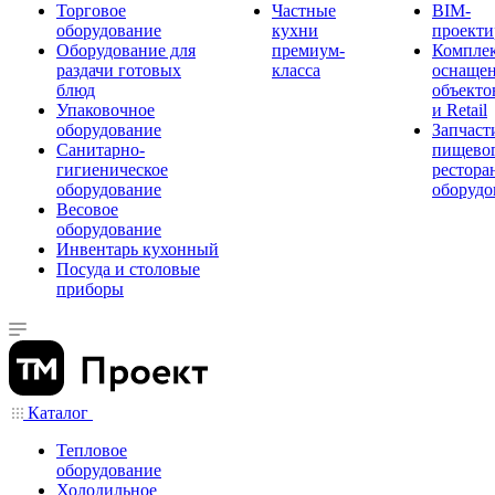
Торговое
Частные
BIM-
оборудование
кухни
проекти
Оборудование для
премиум-
Компле
раздачи готовых
класса
оснаще
блюд
объекто
Упаковочное
и Retail
оборудование
Запчаст
Санитарно-
пищевог
гигиеническое
рестора
оборудование
оборудо
Весовое
оборудование
Инвентарь кухонный
Посуда и столовые
приборы
Каталог
Тепловое
оборудование
Холодильное