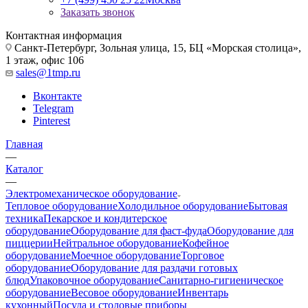
Заказать звонок
Контактная информация
Санкт-Петербург, Зольная улица, 15, БЦ «Морская столица»,
1 этаж, офис 106
sales@1tmp.ru
Вконтакте
Telegram
Pinterest
Главная
—
Каталог
—
Электромеханическое оборудование
Тепловое оборудование
Холодильное оборудование
Бытовая
техника
Пекарское и кондитерское
оборудование
Оборудование для фаст-фуда
Оборудование для
пиццерии
Нейтральное оборудование
Кофейное
оборудование
Моечное оборудование
Торговое
оборудование
Оборудование для раздачи готовых
блюд
Упаковочное оборудование
Санитарно-гигиеническое
оборудование
Весовое оборудование
Инвентарь
кухонный
Посуда и столовые приборы