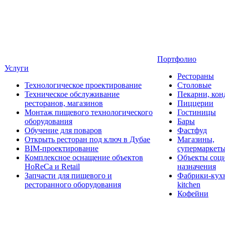
Портфолио
Услуги
Рестораны
Технологическое проектирование
Столовые
Техническое обслуживание
Пекарни, кон
ресторанов, магазинов
Пиццерии
Монтаж пищевого технологического
Гостиницы
оборудования
Бары
Обучение для поваров
Фастфуд
Открыть ресторан под ключ в Дубае
Магазины,
BIM-проектирование
супермаркет
Комплексное оснащение объектов
Объекты соц
HoReCa и Retail
назначения
Запчасти для пищевого и
Фабрики-кухн
ресторанного оборудования
kitchen
Кофейни