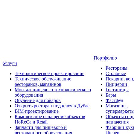
Портфолио
Услуги
Рестораны
Технологическое проектирование
Столовые
Техническое обслуживание
Пекарни, кон
ресторанов, магазинов
Пиццерии
Монтаж пищевого технологического
Гостиницы
оборудования
Бары
Обучение для поваров
Фастфуд
Открыть ресторан под ключ в Дубае
Магазины,
BIM-проектирование
супермаркет
Комплексное оснащение объектов
Объекты соц
HoReCa и Retail
назначения
Запчасти для пищевого и
Фабрики-кухн
ресторанного оборудования
kitchen