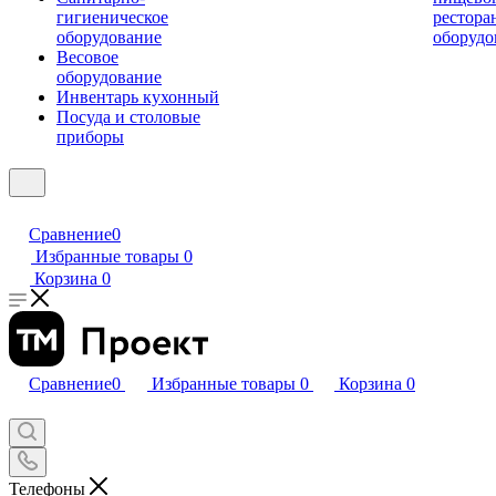
гигиеническое
рестора
оборудование
оборудо
Весовое
оборудование
Инвентарь кухонный
Посуда и столовые
приборы
Сравнение
0
Избранные товары
0
Корзина
0
Сравнение
0
Избранные товары
0
Корзина
0
Телефоны