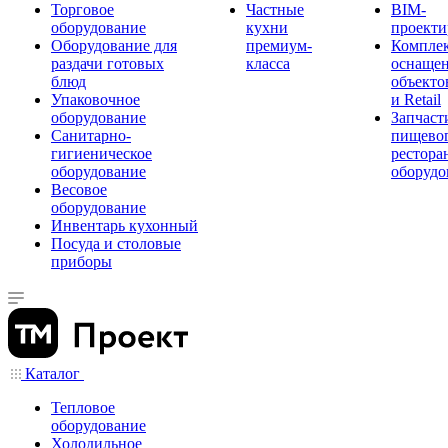
Торговое
Частные
BIM-
оборудование
кухни
проекти
Оборудование для
премиум-
Компле
раздачи готовых
класса
оснаще
блюд
объекто
Упаковочное
и Retail
оборудование
Запчаст
Санитарно-
пищевог
гигиеническое
рестора
оборудование
оборудо
Весовое
оборудование
Инвентарь кухонный
Посуда и столовые
приборы
Каталог
Тепловое
оборудование
Холодильное