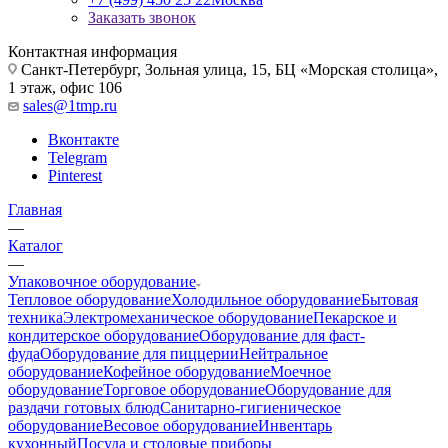
Заказать звонок
Контактная информация
Санкт-Петербург, Зольная улица, 15, БЦ «Морская столица»,
1 этаж, офис 106
sales@1tmp.ru
Вконтакте
Telegram
Pinterest
Главная
—
Каталог
—
Упаковочное оборудование
Тепловое оборудование
Холодильное оборудование
Бытовая
техника
Электромеханическое оборудование
Пекарское и
кондитерское оборудование
Оборудование для фаст-
фуда
Оборудование для пиццерии
Нейтральное
оборудование
Кофейное оборудование
Моечное
оборудование
Торговое оборудование
Оборудование для
раздачи готовых блюд
Санитарно-гигиеническое
оборудование
Весовое оборудование
Инвентарь
кухонный
Посуда и столовые приборы