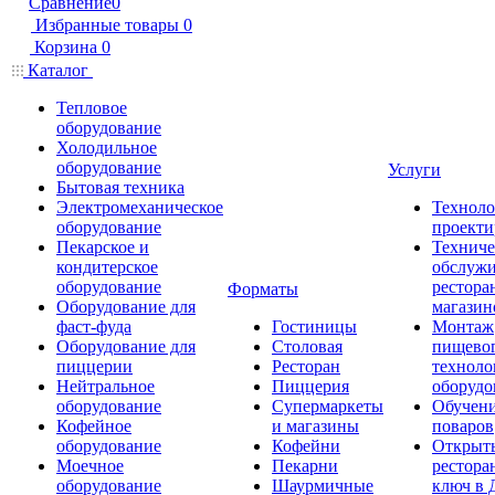
Сравнение
0
Избранные товары
0
Корзина
0
Каталог
Тепловое
оборудование
Холодильное
оборудование
Услуги
Бытовая техника
Электромеханическое
Техноло
оборудование
проекти
Пекарское и
Техниче
кондитерское
обслуж
оборудование
рестора
Форматы
Оборудование для
магазин
фаст-фуда
Гостиницы
Монтаж
Оборудование для
Столовая
пищево
пиццерии
Ресторан
техноло
Нейтральное
Пиццерия
оборудо
оборудование
Супермаркеты
Обучени
Кофейное
и магазины
поваров
оборудование
Кофейни
Открыт
Моечное
Пекарни
рестора
оборудование
Шаурмичные
ключ в 