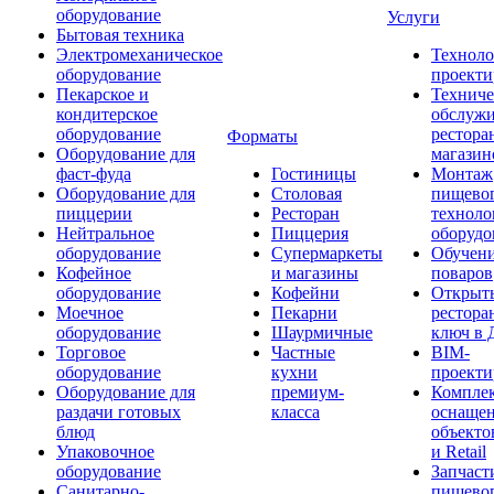
оборудование
Услуги
Бытовая техника
Электромеханическое
Техноло
оборудование
проекти
Пекарское и
Техниче
кондитерское
обслуж
оборудование
рестора
Форматы
Оборудование для
магазин
фаст-фуда
Гостиницы
Монтаж
Оборудование для
Столовая
пищево
пиццерии
Ресторан
техноло
Нейтральное
Пиццерия
оборудо
оборудование
Супермаркеты
Обучени
Кофейное
и магазины
поваров
оборудование
Кофейни
Открыт
Моечное
Пекарни
рестора
оборудование
Шаурмичные
ключ в 
Торговое
Частные
BIM-
оборудование
кухни
проекти
Оборудование для
премиум-
Компле
раздачи готовых
класса
оснаще
блюд
объекто
Упаковочное
и Retail
оборудование
Запчаст
Санитарно-
пищевог