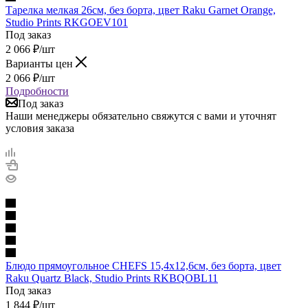
Тарелка мелкая 26см, без борта, цвет Raku Garnet Orange,
Studio Prints RKGOEV101
Под заказ
2 066
₽
/шт
Варианты цен
2 066
₽
/шт
Подробности
Под заказ
Наши менеджеры обязательно свяжутся с вами и уточнят
условия заказа
Блюдо прямоугольное CHEFS 15,4х12,6см, без борта, цвет
Raku Quartz Black, Studio Prints RKBQOBL11
Под заказ
1 844
₽
/шт