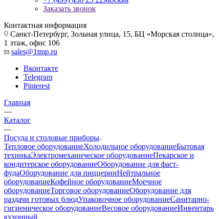
Заказать звонок
Контактная информация
Санкт-Петербург, Зольная улица, 15, БЦ «Морская столица»,
1 этаж, офис 106
sales@1tmp.ru
Вконтакте
Telegram
Pinterest
Главная
—
Каталог
—
Посуда и столовые приборы
Тепловое оборудование
Холодильное оборудование
Бытовая
техника
Электромеханическое оборудование
Пекарское и
кондитерское оборудование
Оборудование для фаст-
фуда
Оборудование для пиццерии
Нейтральное
оборудование
Кофейное оборудование
Моечное
оборудование
Торговое оборудование
Оборудование для
раздачи готовых блюд
Упаковочное оборудование
Санитарно-
гигиеническое оборудование
Весовое оборудование
Инвентарь
кухонный