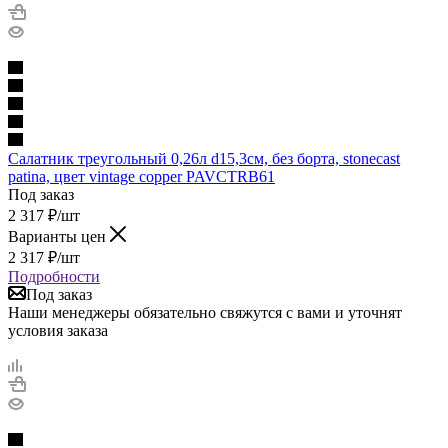
Салатник треугольный 0,26л d15,3см, без борта, stonecast
patina, цвет vintage copper PAVCTRB61
Под заказ
2 317
₽
/шт
Варианты цен
2 317
₽
/шт
Подробности
Под заказ
Наши менеджеры обязательно свяжутся с вами и уточнят
условия заказа