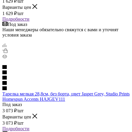
1 629
₽
/шт
Варианты цен
1 629
₽
/шт
Подробности
Под заказ
Наши менеджеры обязательно свяжутся с вами и уточнят
условия заказа
Тарелка мелкая 28,8см, без борта, цвет Jasper Grey, Studio Prints
Homespun Accents HAJGEV111
Под заказ
3 073
₽
/шт
Варианты цен
3 073
₽
/шт
Подробности