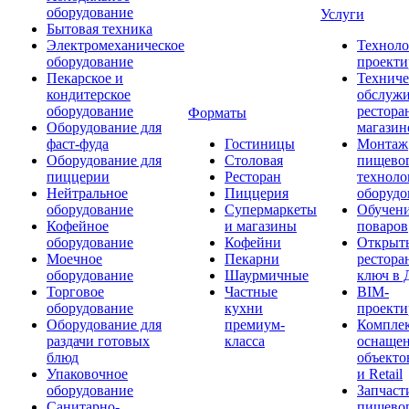
оборудование
Услуги
Бытовая техника
Электромеханическое
Техноло
оборудование
проекти
Пекарское и
Техниче
кондитерское
обслуж
оборудование
рестора
Форматы
Оборудование для
магазин
фаст-фуда
Гостиницы
Монтаж
Оборудование для
Столовая
пищево
пиццерии
Ресторан
техноло
Нейтральное
Пиццерия
оборудо
оборудование
Супермаркеты
Обучени
Кофейное
и магазины
поваров
оборудование
Кофейни
Открыт
Моечное
Пекарни
рестора
оборудование
Шаурмичные
ключ в 
Торговое
Частные
BIM-
оборудование
кухни
проекти
Оборудование для
премиум-
Компле
раздачи готовых
класса
оснаще
блюд
объекто
Упаковочное
и Retail
оборудование
Запчаст
Санитарно-
пищевог