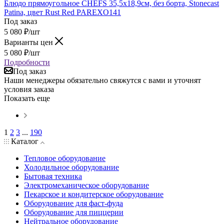
Блюдо прямоугольное CHEFS 35,5х18,9см, без борта, Stonecast
Patina, цвет Rust Red PAREXO141
Под заказ
5 080
₽
/шт
Варианты цен
5 080
₽
/шт
Подробности
Под заказ
Наши менеджеры обязательно свяжутся с вами и уточнят
условия заказа
Показать еще
1
2
3
...
190
Каталог
Тепловое оборудование
Холодильное оборудование
Бытовая техника
Электромеханическое оборудование
Пекарское и кондитерское оборудование
Оборудование для фаст-фуда
Оборудование для пиццерии
Нейтральное оборудование