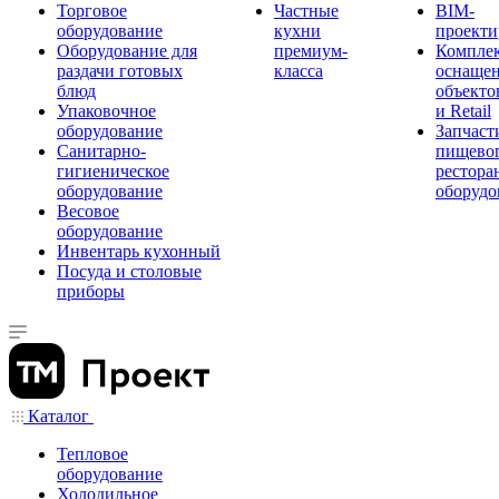
Торговое
Частные
BIM-
оборудование
кухни
проекти
Оборудование для
премиум-
Компле
раздачи готовых
класса
оснаще
блюд
объекто
Упаковочное
и Retail
оборудование
Запчаст
Санитарно-
пищевог
гигиеническое
рестора
оборудование
оборудо
Весовое
оборудование
Инвентарь кухонный
Посуда и столовые
приборы
Каталог
Тепловое
оборудование
Холодильное