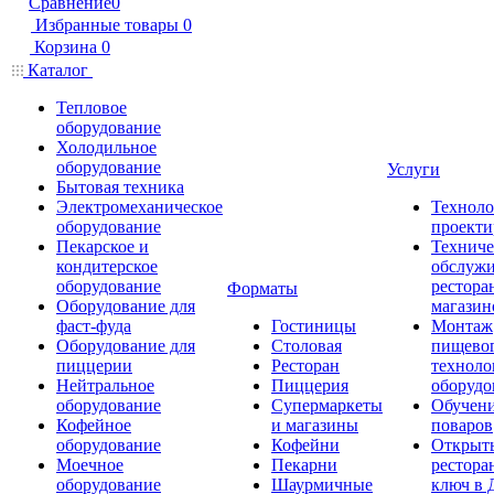
Сравнение
0
Избранные товары
0
Корзина
0
Каталог
Тепловое
оборудование
Холодильное
оборудование
Услуги
Бытовая техника
Электромеханическое
Техноло
оборудование
проекти
Пекарское и
Техниче
кондитерское
обслуж
оборудование
рестора
Форматы
Оборудование для
магазин
фаст-фуда
Гостиницы
Монтаж
Оборудование для
Столовая
пищево
пиццерии
Ресторан
техноло
Нейтральное
Пиццерия
оборудо
оборудование
Супермаркеты
Обучени
Кофейное
и магазины
поваров
оборудование
Кофейни
Открыт
Моечное
Пекарни
рестора
оборудование
Шаурмичные
ключ в 