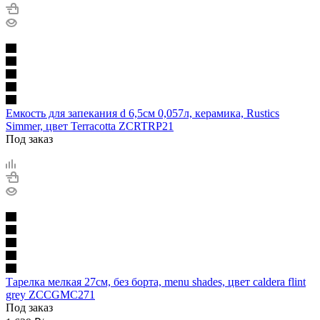
Емкость для запекания d 6,5см 0,057л, керамика, Rustics
Simmer, цвет Terracotta ZCRTRP21
Под заказ
Тарелка мелкая 27см, без борта, menu shades, цвет caldera flint
grey ZCCGMC271
Под заказ