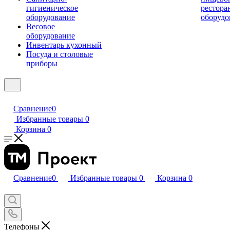
гигиеническое
рестора
оборудование
оборудо
Весовое
оборудование
Инвентарь кухонный
Посуда и столовые
приборы
Сравнение
0
Избранные товары
0
Корзина
0
Сравнение
0
Избранные товары
0
Корзина
0
Телефоны